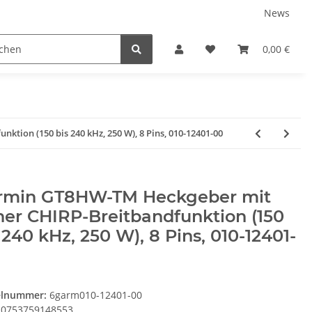
News
Karriere
Service
0,00 €
ion (150 bis 240 kHz, 250 W), 8 Pins, 010-12401-00
rmin GT8HW-TM Heckgeber mit
er CHIRP-Breitbandfunktion (150
 240 kHz, 250 W), 8 Pins, 010-12401-
elnummer:
6garm010-12401-00
0753759148553