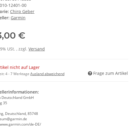
010-12401-00
orie:
Chirp Geber
ller:
Garmin
3,00 €
19% USt. , zzgl.
Versand
tikel nicht auf Lager
Frage zum Artikel
eit:
4 - 7 Werktage
Ausland abweichend
ellerinformationen:
n Deutschland GmbH
ng 35
ng, Deutschland, 85748
ssum@garmin.de
//www.garmin.com/de-DE/