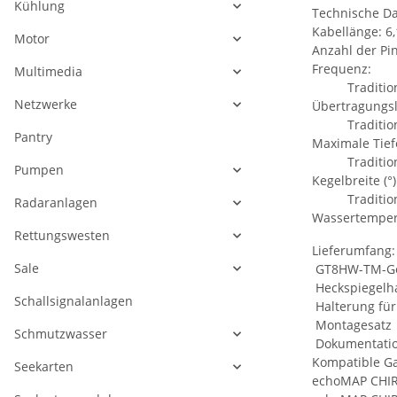
Kühlung
Technische D
Kabellänge: 6,
Motor
Anzahl der Pi
Frequenz:
Multimedia
Traditionell
Netzwerke
Übertragungsl
Traditione
Pantry
Maximale Tief
Traditionell
Pumpen
Kegelbreite (°)
Traditionel
Radaranlagen
Wassertempera
Rettungswesten
Lieferumfang:
Sale
GT8HW-TM-G
Heckspiegelh
Schallsignalanlagen
Halterung für
Montagesatz
Schmutzwasser
Dokumentati
Kompatible Ga
Seekarten
echoMAP CHIR