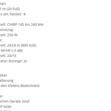
aten
1 m (20 Fuß)
ns am Stecker: 8
: CHIRP 145 bis 240 kHz
eistung:
ll: 250 W
e:
: 243,8 m (800 Fuß)
 NF/HF (-3 dB):
l: 24/16
tur-Anzeige: Ja
eber
alterung
 den Elektro-Bootsmotor
on
rmin Geräte sind:
P 42dv