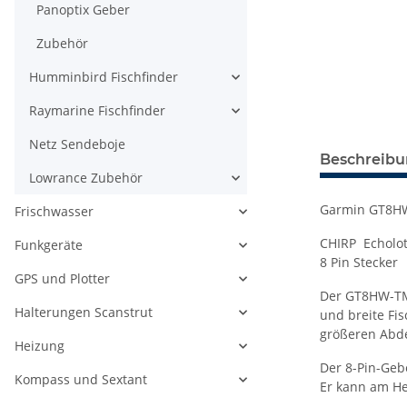
Panoptix Geber
Zubehör
Humminbird Fischfinder
Raymarine Fischfinder
Netz Sendeboje
Beschreib
Lowrance Zubehör
Garmin GT8H
Frischwasser
CHIRP Echolot
Funkgeräte
8 Pin Stecker
GPS und Plotter
Der GT8HW-TM 
Halterungen Scanstrut
und breite Fi
größeren Abd
Heizung
Der 8-Pin-Geb
Kompass und Sextant
Er kann am He