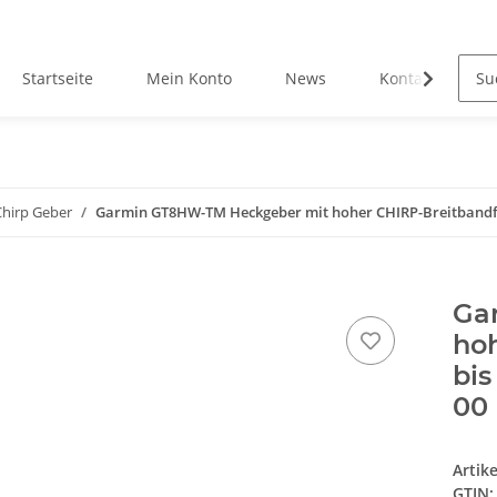
Startseite
Mein Konto
News
Kontakt
Chirp Geber
Garmin GT8HW-TM Heckgeber mit hoher CHIRP-Breitbandfunkt
Ga
hoh
bis
00
Artik
GTIN: