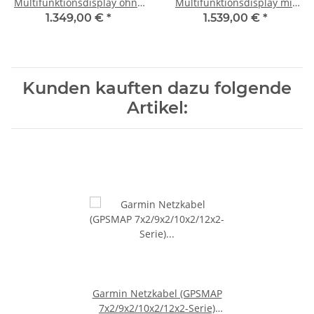
Multifunktionsdisplay ohne
Multifunktionsdisplay mit
Echolot mit weltweiter
Echolot mit weltweiter
1.349,00 €
*
1.539,00 €
*
Basiskarte 010-02366-00
Basiskarte 010-02366-02
Kunden kauften dazu folgende
Artikel:
Garmin Netzkabel (GPSMAP
7x2/9x2/10x2/12x2-Serie)