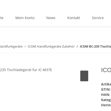
ite
Mein Konto
News
Kontakt
Service
andfunkgeräte
ICOM Handfunkgeräte Zubehör
ICOM BC-235 Tischl
ICO
Arti
GTIN:
HAN:
Kateg
Herste