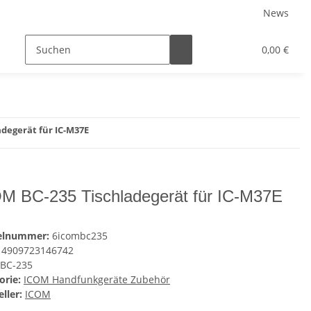
News
0,00 €
adegerät für IC-M37E
M BC-235 Tischladegerät für IC-M37E
kelnummer:
6icombc235
4909723146742
BC-235
orie:
ICOM Handfunkgeräte Zubehör
ller:
ICOM