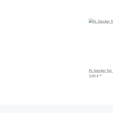
PL Stecker fü
3,00 €
*