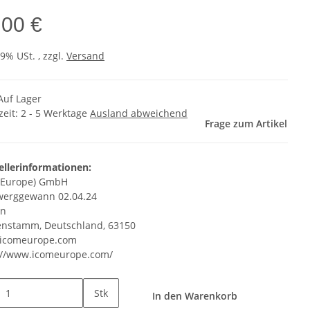
,00 €
19% USt. , zzgl.
Versand
Auf Lager
zeit:
2 - 5 Werktage
Ausland abweichend
Frage zum Artikel
ellerinformationen:
(Europe) GmbH
erggewann 02.04.24
en
nstamm, Deutschland, 63150
icomeurope.com
://www.icomeurope.com/
Stk
In den Warenkorb