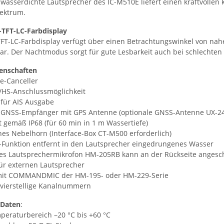
 wasserdichte Lautsprecher des IC-M510E liefert einen kraftvollen
ektrum.
-TFT-LC-Farbdisplay
TFT-LC-Farbdisplay verfügt über einen Betrachtungswinkel von nah
ar. Der Nachtmodus sorgt für gute Lesbarkeit auch bei schlechten 
genschaften
se-Canceller
HS-Anschlussmöglichkeit
für AIS Ausgabe
r GNSS-Empfänger mit GPS Antenne (optionale GNSS-Antenne UX-2
 gemäß IP68 (für 60 min in 1 m Wassertiefe)
es Nebelhorn (Interface-Box CT-M500 erforderlich)
Funktion entfernt in den Lautsprecher eingedrungenes Wasser
tes Lautsprechermikrofon HM-205RB kann an der Rückseite anges
ür externen Lautsprecher
mit COMMANDMIC der HM-195- oder HM-229-Serie
 vierstellige Kanalnummern
 Daten
:
peraturbereich –20 °C bis +60 °C