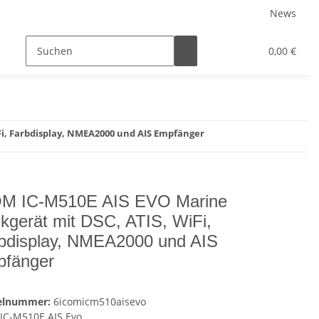
News
0,00 €
Fi, Farbdisplay, NMEA2000 und AIS Empfänger
M IC-M510E AIS EVO Marine
kgerät mit DSC, ATIS, WiFi,
bdisplay, NMEA2000 und AIS
fänger
kelnummer:
6icomicm510aisevo
IC-M510E AIS Evo