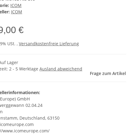
orie:
ICOM
ller:
ICOM
9,00 €
19% USt. ,
Versandkostenfreie Lieferung
Auf Lager
zeit:
2 - 5 Werktage
Ausland abweichend
Frage zum Artikel
ellerinformationen:
(Europe) GmbH
erggewann 02.04.24
en
nstamm, Deutschland, 63150
icomeurope.com
://www.icomeurope.com/