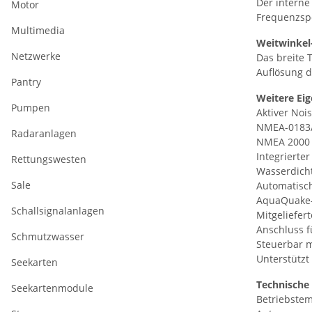
Der interne
Motor
Frequenzsp
Multimedia
Weitwinkel
Netzwerke
Das breite 
Auflösung d
Pantry
Weitere Ei
Pumpen
Aktiver Noi
NMEA-0183/
Radaranlagen
NMEA 2000 
Integrierte
Rettungswesten
Wasserdicht
Sale
Automatisch
AquaQuake-
Schallsignalanlagen
Mitgeliefer
Anschluss f
Schmutzwasser
Steuerbar 
Unterstützt
Seekarten
Technische
Seekartenmodule
Betriebstem