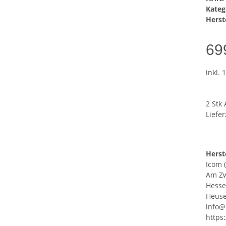
Kateg
Herste
69
inkl. 
2 Stk 
Liefer
Herst
Icom 
Am Zw
Hess
Heuse
info@
https