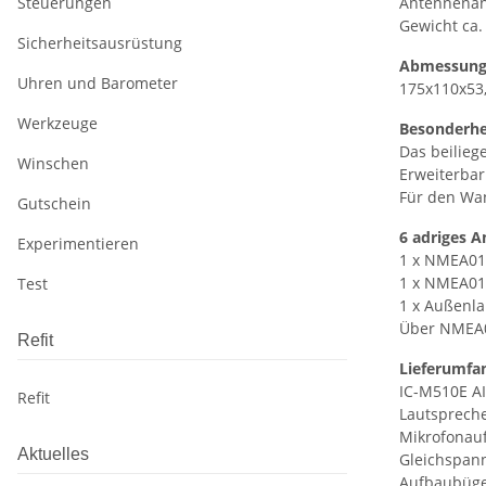
Steuerungen
Antennenans
Gewicht ca.
Sicherheitsausrüstung
Abmessun
Uhren und Barometer
175x110x5
Werkzeuge
Besonderhe
Das beilieg
Winschen
Erweiterba
Für den Wan
Gutschein
6 adriges A
Experimentieren
1 x NMEA018
1 x NMEA018
Test
1 x Außenl
Über NMEA0
Refit
Lieferumfa
IC-M510E A
Refit
Lautsprech
Mikrofonau
Aktuelles
Gleichspan
Aufbaubüge