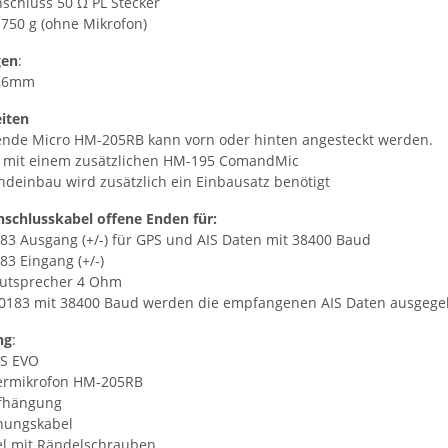
chluss 50 Ω PL Stecker
 750 g (ohne Mikrofon)
gen
:
3,6mm
iten
ende Micro HM-205RB kann vorn oder hinten angesteckt werden.
r mit einem zusätzlichen HM-195 ComandMic
deinbau wird zusätzlich ein Einbausatz benötigt
nschlusskabel offene Enden für:
3 Ausgang (+/-) für GPS und AIS Daten mit 38400 Baud
3 Eingang (+/-)
autsprecher 4 Ohm
183 mit 38400 Baud werden die empfangenen AIS Daten ausgege
ng
:
IS EVO
ermikrofon HM-205RB
fhängung
nungskabel
l mit Rändelschrauben