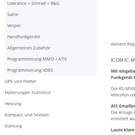
Lowrance + Simrad + B&G
Sailor
Vesper
Handfunkgeräte
weitere Reg
Allgemeines Zubehör
Programmierung MMSI / ATIS
ICOM IC-M
Programmierung VDES
Mit eingeb
Funkgerät 
GPS und Plotter
Die RS-M50
Halterungen Scanstrut
Mikrofon od
Heizung
AIS Empfäng
Die Anlage 
Kompass und Sextant
ermittelt w
Kühlung
Laute klar