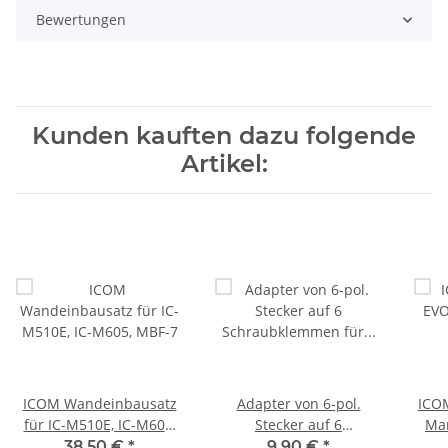
Bewertungen
Kunden kauften dazu folgende
Artikel:
ICOM Wandeinbausatz
Adapter von 6-pol.
ICOM
für IC-M510E, IC-M605,
Stecker auf 6
Mar
MBF-7
Schraubklemmen für
38,50 €
*
9,90 €
*