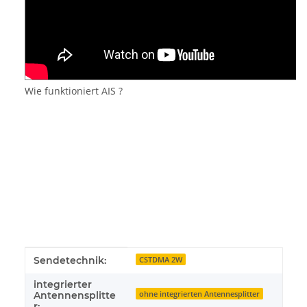
Wie funktioniert AIS ?
Produkteigenschaft
Wert
Sendetechnik:
CSTDMA 2W
integrierter
ohne integrierten Antennesplitter
Antennensplitte
r: