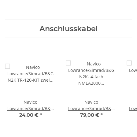
Anschlusskabel
Navico
Navico
Lowrance/Simrad/B&G
Lowrance/Simrad/B&G
Low
N2K TR-120-KIT zwei
N2K- 4-fach NMEA2000
24,00 €
*
79,00 €
*
Abschlusswiderstände
Micro-C Netzwerk-
NME
mannlich & weiblich
Verbinder 000-12612-
NMEA2000 000-0127-52
001