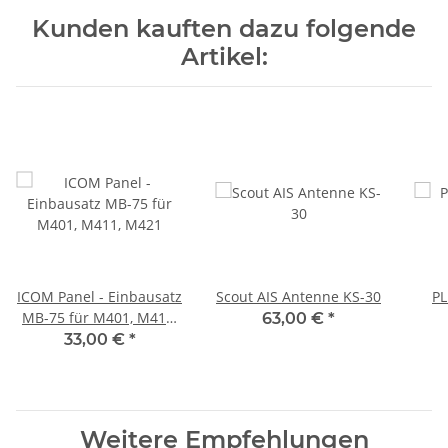
Kunden kauften dazu folgende
Artikel:
ICOM Panel - Einbausatz
Scout AIS Antenne KS-30
PL
MB-75 für M401, M411,
63,00 €
*
M421
33,00 €
*
Weitere Empfehlungen