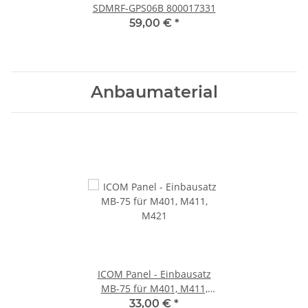
SDMRF-GPS06B 800017331
59,00 €
*
Anbaumaterial
ICOM Panel - Einbausatz
MB-75 für M401, M411,
M421
33,00 €
*