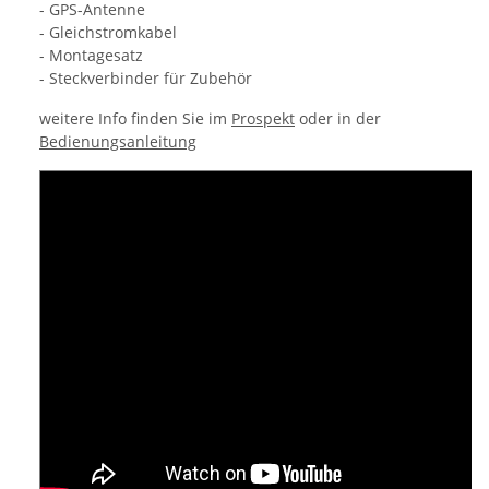
- GPS-Antenne
- Gleichstromkabel
- Montagesatz
- Steckverbinder für Zubehör
weitere Info finden Sie im
Prospekt
oder in der
Bedienungsanleitung