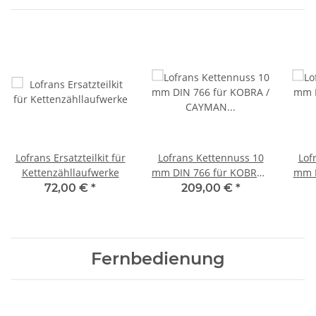
Lofrans Ersatzteilkit für
Lofrans Kettennuss 10
Lof
Kettenzähllaufwerke
mm DIN 766 für KOBRA /
mm I
CAYMAN / TIGRES /
/ 
72,00 €
*
209,00 €
*
ROYAL Ankerwinde
R
Fernbedienung