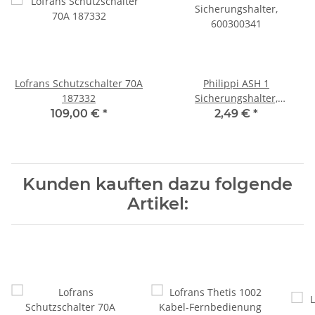
Lofrans Schutzschalter 70A
Philippi ASH 1
187332
Sicherungshalter,
600300341
109,00 €
*
2,49 €
*
Kunden kauften dazu folgende
Artikel: