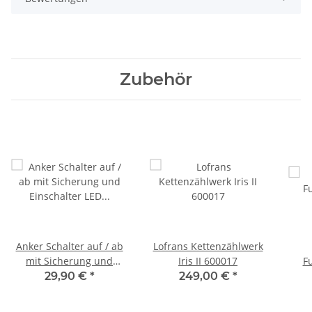
Zubehör
Anker Schalter auf / ab
Lofrans Kettenzählwerk
mit Sicherung und
Iris II 600017
F
Einschalter LED
29,90 €
*
249,00 €
*
YSANKER3