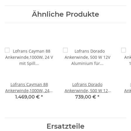
Ähnliche Produkte
Lofrans Cayman 88
Lofrans Dorado
Ankerwinde,1000W, 24 V
Ankerwinde, 500 W 12V
Ank
mit Spill Aluminium für
Aluminium für 6mm
12V 
1.469,00 €
*
739,00 €
*
10mm Kette DIN
Kette
Ersatzteile