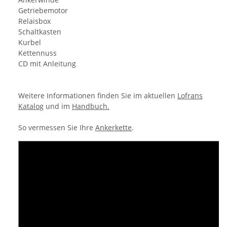
Getriebemotor
Relaisbox
Schaltkasten
Kurbel
Kettennuss
CD mit Anleitung
Weitere Informationen finden Sie im aktuellen
Lofrans
Katalog
und im
Handbuch.
So vermessen Sie Ihre
Ankerkette
.