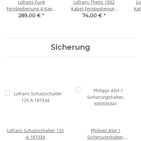
Lofrans Funk
Lofrans Thetis 1002
Lo
Fernbedienung 4-Kanal
Kabel-Fernbedienung
Kab
868MHz 312976
73631
mit 
289,00 €
*
74,00 €
*
Sicherung
Lofrans Schutzschalter 125
Philippi ASH 1
A 187334
Sicherungshalter,