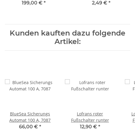
600300341
199,00 €
*
2,49 €
*
Kunden kauften dazu folgende
Artikel:
BlueSea Sicherungs
Lofrans roter
L
Automat 100 A, 7087
Fußschalter runter
F
66,00 €
*
12,90 €
*