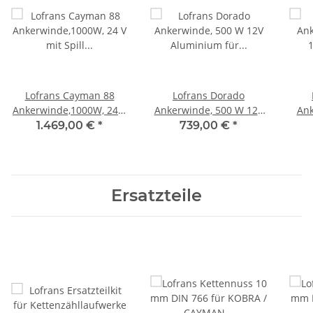
Lofrans Cayman 88
Lofrans Dorado
Ankerwinde,1000W, 24 V
Ankerwinde, 500 W 12V
Ank
mit Spill Aluminium für
Aluminium für 6mm
12V 
1.469,00 €
*
739,00 €
*
10mm Kette DIN
Kette
Ersatzteile