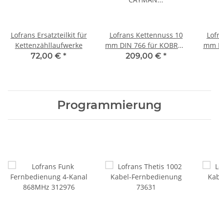
Lofrans Ersatzteilkit für
Lofrans Kettennuss 10
Lof
Kettenzähllaufwerke
mm DIN 766 für KOBRA /
mm I
CAYMAN / TIGRES /
/ 
72,00 €
*
209,00 €
*
ROYAL Ankerwinde
R
Programmierung