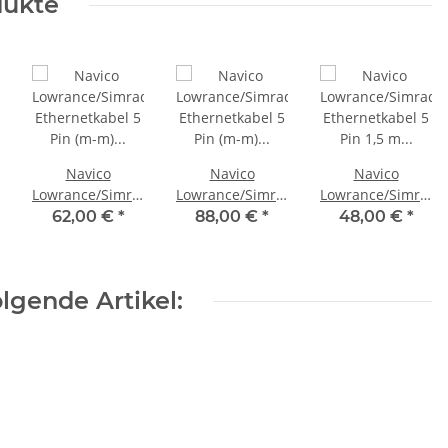
dukte
Navico
Navico
Navico
d/B&G
Lowrance/Simrad/B&G
Lowrance/Simrad/B&G
Lowrance/Simrad/
Ethernetkabel 5
Ethernetkabel 5
Ethernetkabel 5
62,00 €
*
88,00 €
*
48,00 €
*
Pin (m-m) 4,5 m
Pin (m-m) 7,6 m
Pin 1,5 m 000-
000-0127-29
000-0127-30
14552-001
lgende Artikel: