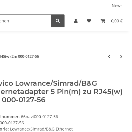
News
Service
0,00 €
45(w) 2m 000-0127-56
vico Lowrance/Simrad/B&G
ernetadapter 5 Pin(m) zu RJ45(w)
 000-0127-56
elnummer:
66navi000-0127-56
000-0127-56
orie:
Lowrance/Simrad/B&G Ethernet