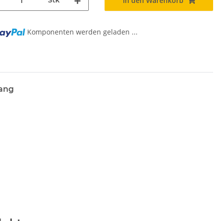
Stk
In den Warenkorb
Komponenten werden geladen ...
g...
lang