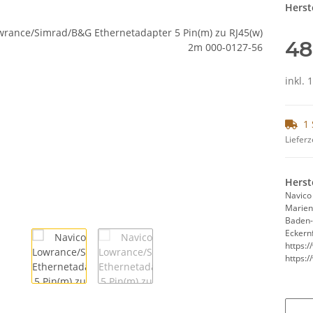
Herste
48
inkl. 
1 
Lieferz
Herst
Navic
Marient
Baden
Eckern
https:
https: