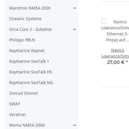
Maretron NMEA 2000
Oceanic Systems
Orca Core 2 - Zubehör
Philippi PBUS
Navico
Raymarine Raynet
Lowrance/Sim
Raymarine SeaTalk 1
Ethernet 5-
27,00 €
*
Pin(w) auf
Raymarine SeaTalk HS
RJ45(m)
Adapterkabe
Raymarine SeaTalk NG
000-11246-0
Simrad Simnet
SWAY
Veratron
Wema NMEA 2000