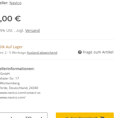
ller:
Navico
,00 €
19% USt. , zzgl.
Versand
Stk Auf Lager
Frage zum Artikel
eit:
2 - 5 Werktage
Ausland abweichend
ellerinformationen:
o GmbH
haler Str. 17
-Württemberg
förde, Deutschland, 24340
//www.navico.com/contact-us
//www.navico.com/