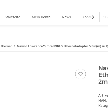
Startseite
Mein Konto
News
Kontakt
Ethernet
Navico Lowrance/Simrad/B&G Ethernetadapter 5 Pin(m) zu RJ
Na
Eth
2m
Artik
HAN:
Kateg