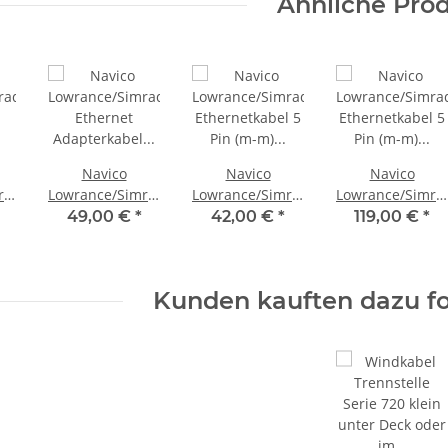
Ähnliche Pro
Navico
Navico
Navico
rad/B&G
Lowrance/Simrad/B&G
Lowrance/Simrad/B&G
Lowrance/Simra
Ethernet
Ethernetkabel 5
Ethernetkabel 5
49,00 €
*
42,00 €
*
119,00 €
*
Adapterkabel
Pin (m-m) 1,8 m
Pin (m-m) 15,2 m
Verbinder
0127-51
000-0127-37
l
weiblich /
Kunden kauften dazu fo
01
weiblich 000-
10779-001