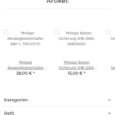
Artikel:
Philippi
Philippi Bolzen
Abzweigbolzenhalter
Sicherung SHB 200A,
Si
ABH 1, 700125191
608926201
28,00 €
*
15,00 €
*
Kategorien
Refit