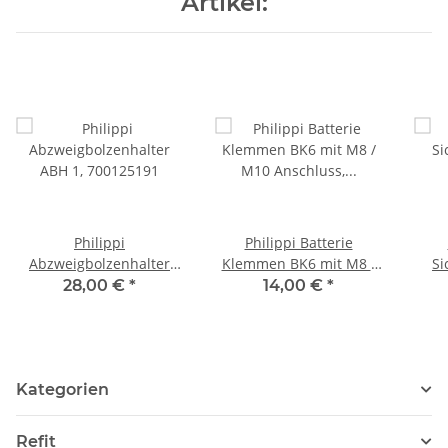
Artikel:
Philippi
Philippi Batterie
Abzweigbolzenhalter
Klemmen BK6 mit M8 /
Si
ABH 1, 700125191
M10 Anschluss,
28,00 €
*
14,00 €
*
600080006
Kategorien
Refit