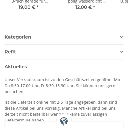
3-fach gerade für
polig wasserdicht,
Kupp
Flanschstecker oder
402120004
19,00 €
*
12,00 €
*
Flanschdose, 005680000
Kategorien
Refit
Aktuelles
Unser Verkaufsraum ist zu den Geschäftszeiten geöffnet Mo-
Do 8:30-17:00 Uhr, Fr 8:30-15:30 Uhr. Sie können uns gern
besuchen.
Ist die Lieferzeit online mit 2-5 Tage angegeben, dann sind
diese Artikel bei uns vorrätig. Manche Artikel sind bei uns
derzeit nicht bestellbar wenn wir keine zuverlässigen
Liefertermine haben.