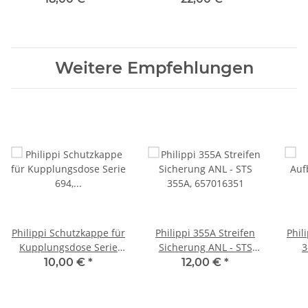
Weitere Empfehlungen
Philippi Schutzkappe für
Philippi 355A Streifen
Phil
Kupplungsdose Serie
Sicherung ANL - STS
3
694, 404261700
355A, 657016351
Fl
10,00 €
*
12,00 €
*
Flan