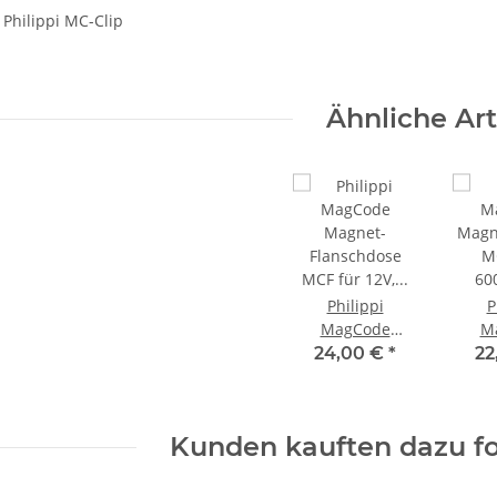
Philippi MC-Clip
Ähnliche Art
Philippi
P
MagCode
M
Magnet-
Magn
24,00 €
*
22
Flanschdose
M
MCF für 12V,
60
600111112
Kunden kauften dazu fo