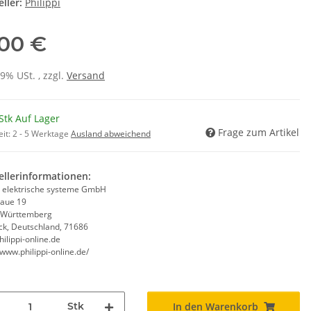
ller:
Philippi
,00 €
19% USt. , zzgl.
Versand
Stk Auf Lager
Frage zum Artikel
eit:
2 - 5 Werktage
Ausland abweichend
ellerinformationen:
pi elektrische systeme GmbH
aue 19
-Württemberg
k, Deutschland, 71686
ilippi-online.de
/www.philippi-online.de/
Stk
In den Warenkorb