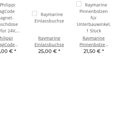
hilippi
Raymarine
Raymarine
agCode
Einlassbuchse
Pinnenbolzen
agnet-
für
,00 €
*
25,00 €
*
21,50 €
*
nschdose
Unterbauwinkel,
 für 24V,
1 Stück
0111124