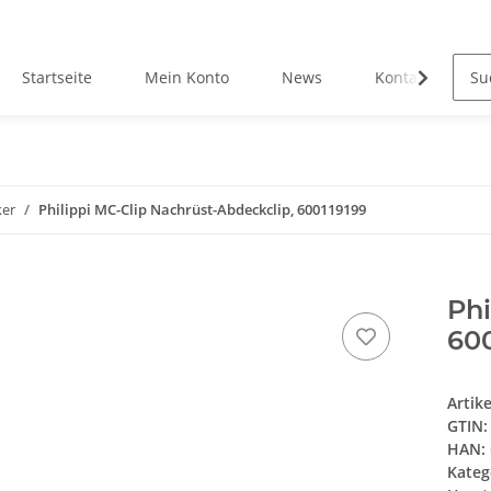
Startseite
Mein Konto
News
Kontakt
ker
Philippi MC-Clip Nachrüst-Abdeckclip, 600119199
Phi
600
Artik
GTIN:
HAN:
Kateg