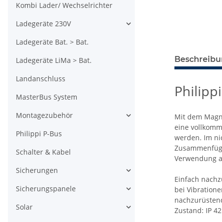
Kombi Lader/ Wechselrichter
Ladegeräte 230V
Ladegeräte Bat. > Bat.
Beschreib
Ladegeräte LiMa > Bat.
Landanschluss
Philipp
MasterBus System
Montagezubehör
Mit dem Magne
eine vollkomm
Philippi P-Bus
werden. Im ni
Zusammenfügen
Schalter & Kabel
Verwendung an
Sicherungen
Einfach nachz
Sicherungspanele
bei Vibration
nachzurüstend
Solar
Zustand: IP 42