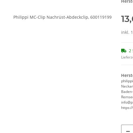
Herste
13
inkl. 
2 
Lieferz
Herst
philip
Neckar
Baden
Remsec
info@ph
https:/