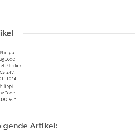
ikel
hilippi
agCode
et-Stecker
,00 €
*
CS 24V,
0111024
lgende Artikel: