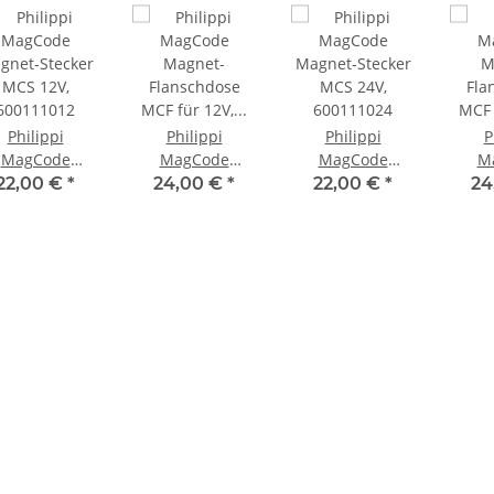
Philippi
Philippi
Philippi
P
MagCode
MagCode
MagCode
M
gnet-Stecker
Magnet-
Magnet-Stecker
M
22,00 €
*
24,00 €
*
22,00 €
*
24
MCS 12V,
Flanschdose
MCS 24V,
Fla
600111012
MCF für 12V,
600111024
MCF
600111112
60