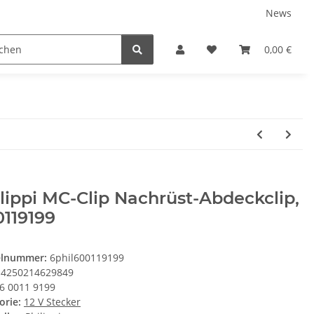
News
Service
0,00 €
lippi MC-Clip Nachrüst-Abdeckclip,
119199
elnummer:
6phil600119199
4250214629849
6 0011 9199
orie:
12 V Stecker