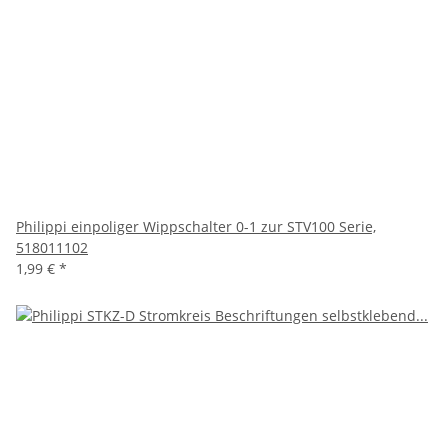
Philippi einpoliger Wippschalter 0-1 zur STV100 Serie,
518011102
1,99 €
*