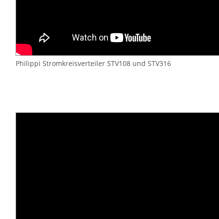
Philippi Stromkreisverteiler STV108 und STV316