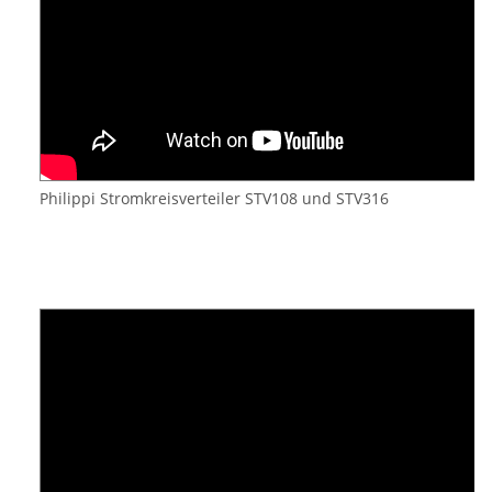
Philippi Stromkreisverteiler STV108 und STV316