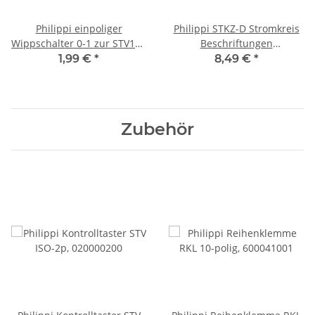
Philippi einpoliger
Philippi STKZ-D Stromkreis
Wippschalter 0-1 zur STV100
Beschriftungen
Serie, 518011102
selbstklebend Serie 100,
1,99 €
*
8,49 €
*
029001650
Zubehör