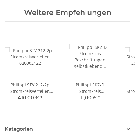
Weitere Empfehlungen
Philippi STV 212-2p
Philippi SKZ-D
Stromkreisverteiler,
Stromkreis
Stro
020002122
Beschriftungen
2
410,00 €
*
11,00 €
*
selbstklebend Serie 200,
029001600
Kategorien