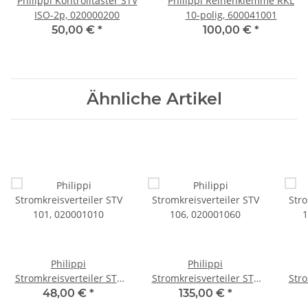
Philippi Kontrolltaster STV
Philippi Reihenklemme RKL
ISO-2p, 020000200
10-polig, 600041001
50,00 €
*
100,00 €
*
Ähnliche Artikel
Philippi
Philippi
Stromkreisverteiler STV
Stromkreisverteiler STV
Stro
101, 020001010
106, 020001060
1
48,00 €
*
135,00 €
*