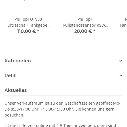
Philippi UTV80
Philippi
P
Ultraschall Tankgeber
Füllstandssensor RSW,
Tan
800mm, 702193580
089300008
110,00 €
*
20,00 €
*
Kategorien
Refit
Aktuelles
Unser Verkaufsraum ist zu den Geschäftszeiten geöffnet Mo-
Do 8:30-17:00 Uhr, Fr 8:30-15:30 Uhr. Sie können uns gern
besuchen.
Ist die Lieferzeit online mit 2-5 Tage angegeben, dann sind