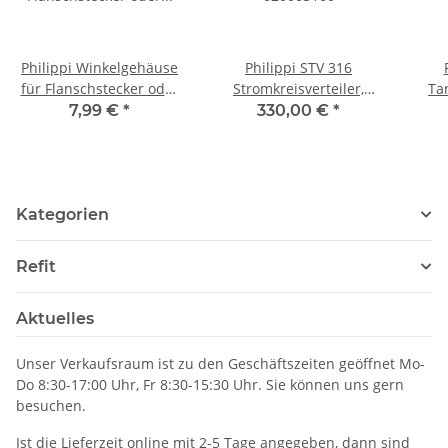
Philippi Winkelgehäuse
Philippi STV 316
für Flanschstecker oder
Stromkreisverteiler,
Ta
Flanschdose, Serie 692,
020003160
7,99 €
*
330,00 €
*
005660000
Kategorien
Refit
Aktuelles
Unser Verkaufsraum ist zu den Geschäftszeiten geöffnet Mo-
Do 8:30-17:00 Uhr, Fr 8:30-15:30 Uhr. Sie können uns gern
besuchen.
Ist die Lieferzeit online mit 2-5 Tage angegeben, dann sind