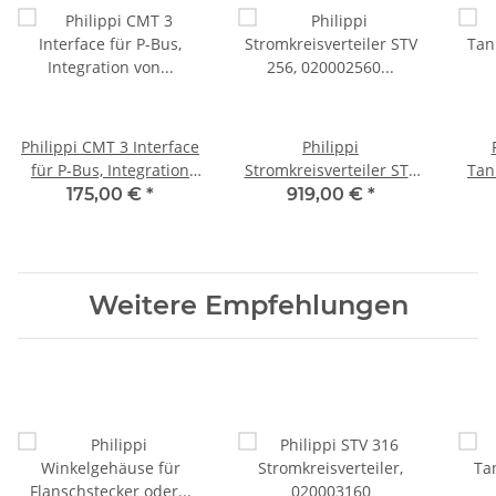
Philippi CMT 3 Interface
Philippi
für P-Bus, Integration
Stromkreisverteiler STV
Tan
von bis zu 4 Tankgebern,
256, 020002560
175,00 €
*
919,00 €
*
071000401
Sonderbestückung
Weitere Empfehlungen