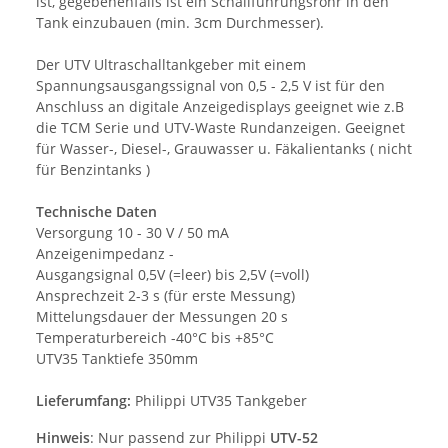
ist, gegebenenfalls ist ein Schallführungsrohr in den
Tank einzubauen (min. 3cm Durchmesser).
Der UTV Ultraschalltankgeber mit einem
Spannungsausgangssignal von 0,5 - 2,5 V ist für den
Anschluss an digitale Anzeigedisplays geeignet wie z.B
die TCM Serie und UTV-Waste Rundanzeigen. Geeignet
für Wasser-, Diesel-, Grauwasser u. Fäkalientanks ( nicht
für Benzintanks )
Technische Daten
Versorgung 10 - 30 V / 50 mA
Anzeigenimpedanz -
Ausgangsignal 0,5V (=leer) bis 2,5V (=voll)
Ansprechzeit 2-3 s (für erste Messung)
Mittelungsdauer der Messungen 20 s
Temperaturbereich -40°C bis +85°C
UTV35 Tanktiefe 350mm
Lieferumfang:
Philippi UTV35 Tankgeber
Hinweis
: Nur passend zur Philippi
UTV-52