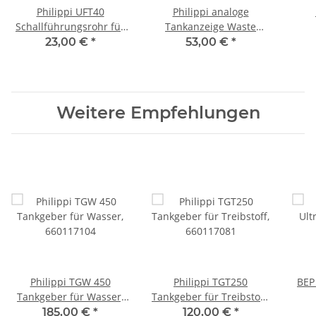
Philippi UFT40
Philippi analoge
Schallführungsrohr für
Tankanzeige Waste
Ultraschalltankgeber,
Water UTV-52,
23,00 €
*
53,00 €
*
702199400
207782041
Weitere Empfehlungen
Philippi TGW 450
Philippi TGT250
BEP
Tankgeber für Wasser,
Tankgeber für Treibstoff,
660117104
660117081
185,00 €
*
120,00 €
*