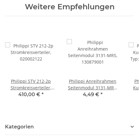
Weitere Empfehlungen
Philippi STV 212-2p
Philippi Anreihrahmen
Ph
Stromkreisverteiler,
Seitenmodul 3131-MRS,
Ku
020002122
130879001
Typ
410,00 €
*
4,49 €
*
Kategorien