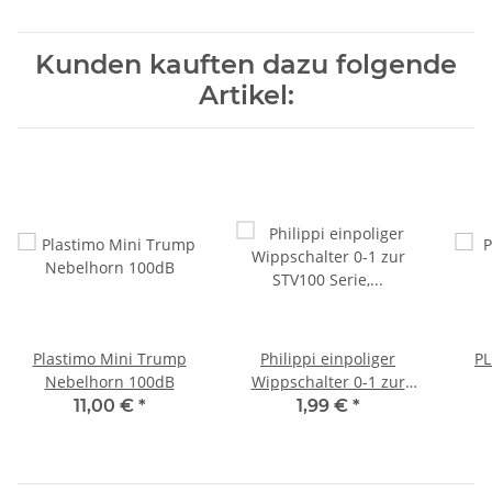
Kunden kauften dazu folgende
Artikel:
Plastimo Mini Trump
Philippi einpoliger
PL
Nebelhorn 100dB
Wippschalter 0-1 zur
STV100 Serie, 518011102
11,00 €
*
1,99 €
*