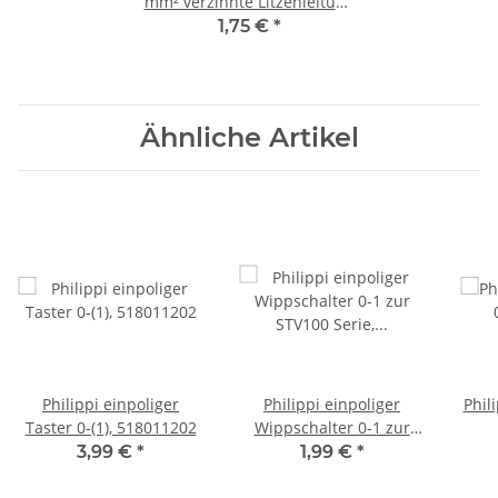
mm² verzinnte Litzenleitung
rot/schwarz
1,75 €
*
Ähnliche Artikel
Philippi einpoliger
Philippi einpoliger
Phil
Taster 0-(1), 518011202
Wippschalter 0-1 zur
STV100 Serie, 518011102
3,99 €
*
1,99 €
*