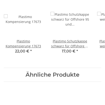
Plastimo
Plastimo Schutzkappe
Pla
Kompensierung 17673
schwarz für Offshore 95
wei
und MiniContest 2
u
22,00 €
*
17,00 €
*
55599
Ähnliche Produkte