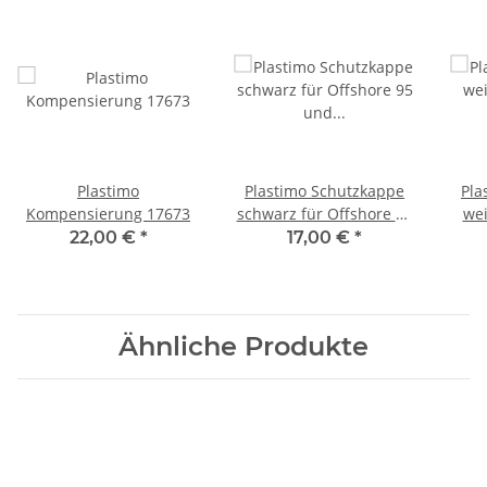
Plastimo
Plastimo Schutzkappe
Pla
Kompensierung 17673
schwarz für Offshore 95
wei
und MiniContest 2
u
22,00 €
*
17,00 €
*
55599
Ähnliche Produkte