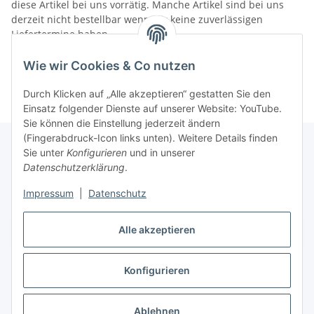
diese Artikel bei uns vorrätig. Manche Artikel sind bei uns
derzeit nicht bestellbar wenn wir keine zuverlässigen
Liefertermine haben.
Informationen
Wie wir Cookies & Co nutzen
Durch Klicken auf „Alle akzeptieren“ gestatten Sie den
Einsatz folgender Dienste auf unserer Website: YouTube.
Sie können die Einstellung jederzeit ändern
(Fingerabdruck-Icon links unten). Weitere Details finden
Sie unter
Konfigurieren
und in unserer
Datenschutzerklärung
.
Gesetzliche Informationen
Impressum
|
Datenschutz
Alle akzeptieren
Vertrag widerrufen
Konfigurieren
Ablehnen
* Alle Preise inkl. gesetzlicher USt., zzgl.
Versand