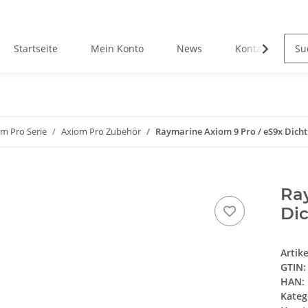
Startseite
Mein Konto
News
Kontakt
m Pro Serie
Axiom Pro Zubehör
Raymarine Axiom 9 Pro / eS9x Dicht
Ray
Di
Artik
GTIN:
HAN:
Kateg