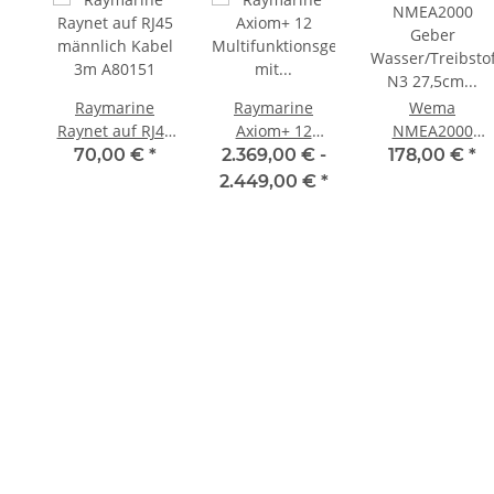
Raymarine
Raymarine
Wema
Raynet auf RJ45
Axiom+ 12
NMEA2000
männlich Kabel
Multifunktionsgerät
Geber
70,00 €
*
2.369,00 € -
178,00 €
*
3m A80151
mit optionaler
Wasser/Treibstof
2.449,00 €
*
Seekarte und
N3 27,5cm
12,1"" / 30,7cm
21352170/23027
Display E70638