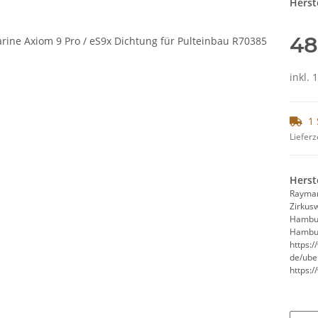
Herste
48
inkl. 
1 
Lieferz
Herst
Rayma
Zirkus
Hambu
Hambur
https:
de/ube
https: