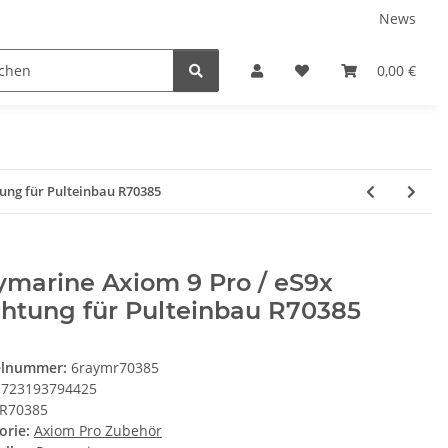
News
Karriere
Service
0,00 €
ung für Pulteinbau R70385
marine Axiom 9 Pro / eS9x
chtung für Pulteinbau R70385
elnummer:
6raymr70385
723193794425
R70385
orie:
Axiom Pro Zubehör