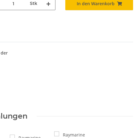
Stk
In den Warenkorb
 der
hlungen