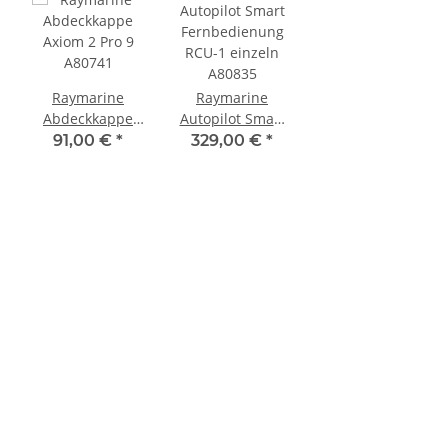
Raymarine
Raymarine
Abdeckkappe
Autopilot Smart
Axiom 2 Pro 9
Fernbedienung
91,00 €
*
329,00 €
*
f
A80741
RCU-1 einzeln
A80835
5