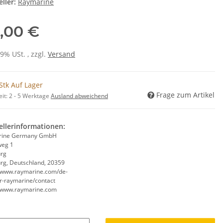
ller:
Raymarine
,00 €
19% USt. , zzgl.
Versand
Stk Auf Lager
Frage zum Artikel
eit:
2 - 5 Werktage
Ausland abweichend
ellerinformationen:
rine Germany GmbH
weg 1
rg
g, Deutschland, 20359
//www.raymarine.com/de-
r-raymarine/contact
//www.raymarine.com