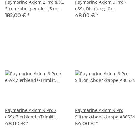
Raymarine Axiom 2 Pro & XL
Raymarine Axiom 9 Pro /
Stromkabel gerade 1,5 m
eS9x Dichtung für
A80744
Pulteinbau R70385
182,00 €
*
48,00 €
*
Raymarine Axiom 9 Pro /
Raymarine Axiom 9 Pro
eS9x Zierblende/Trimkit
Silikon-Abdeckkappe A80534
(seitlich) R70383
48,00 €
*
54,00 €
*