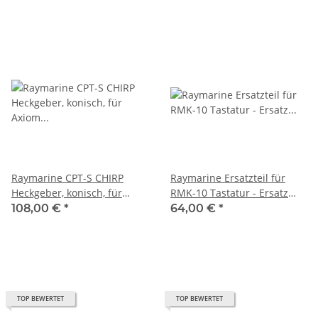
Raymarine CPT-S CHIRP
Raymarine Ersatzteil für
Heckgeber, konisch, für
RMK-10 Tastatur - Ersatz
Axiom MFD E70342
Tastaturfeld im Querformat
108,00 €
*
64,00 €
*
R70508
TOP BEWERTET
TOP BEWERTET