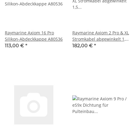
Raymarine Axiom 16 Pro
Raymarine Axiom 2 Pro & XL
Silikon-Abdeckkappe A80536
Stromkabel abgewinkelt 1,5
m A80745
113,00 €
*
182,00 €
*