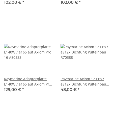
Axiom+ 12 A80528
A80565
102,00 €
*
102,00 €
*
Raymarine Adapterplatte
Raymarine Axiom 12 Pro /
E140W / e165 auf Axiom Pro
eS12x Dichtung Pulteinbau
16 A80533
R70388
129,00 €
*
48,00 €
*