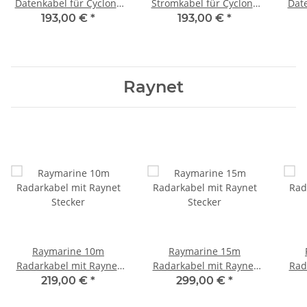
Datenkabel für Cyclone
Stromkabel für Cyclone
Date
Radarantenne A80657
Radarantenne A80652
Rad
193,00 €
*
193,00 €
*
Raynet
Raymarine 10m
Raymarine 15m
Radarkabel mit Raynet
Radarkabel mit Raynet
Rad
Stecker
Stecker
219,00 €
*
299,00 €
*