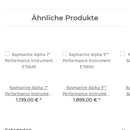
Ähnliche Produkte
Raymarine Alpha 7"
Raymarine Alpha 9""
R
Performance Instrument
Performance Instrument
B
E70649
E70650
1.139,00 €
*
1.899,00 €
*