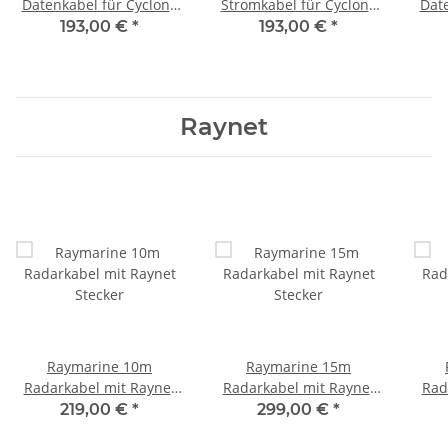
Datenkabel für Cyclone
Stromkabel für Cyclone
Date
Radarantenne A80657
Radarantenne A80652
Rad
193,00 €
*
193,00 €
*
Raynet
Raymarine 10m
Raymarine 15m
Radarkabel mit Raynet
Radarkabel mit Raynet
Rad
Stecker
Stecker
219,00 €
*
299,00 €
*