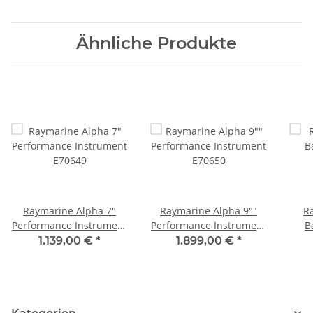
Ähnliche Produkte
Raymarine Alpha 7"
Raymarine Alpha 9""
R
Performance Instrument
Performance Instrument
B
E70649
E70650
1.139,00 €
*
1.899,00 €
*