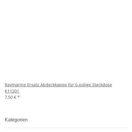
Raymarine Ersatz Abdeckkappe für 6-polige Steckdose
K11201
7,50 €
*
Kategorien