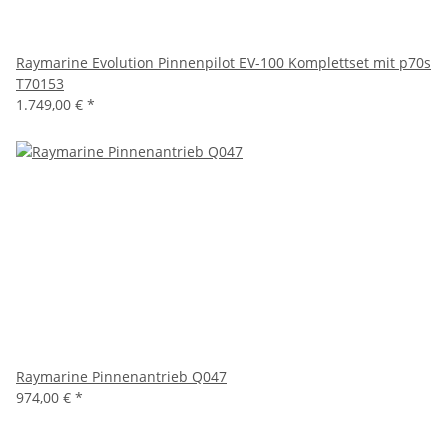
Raymarine Evolution Pinnenpilot EV-100 Komplettset mit p70s
T70153
1.749,00 €
*
Raymarine Pinnenantrieb Q047
974,00 €
*