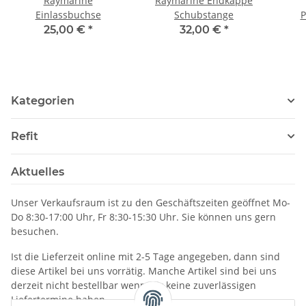
Raymarine
Raymarine Endkappe
Einlassbuchse
Schubstange
P
Unte
25,00 €
*
32,00 €
*
Kategorien
Refit
Aktuelles
Unser Verkaufsraum ist zu den Geschäftszeiten geöffnet Mo-
Do 8:30-17:00 Uhr, Fr 8:30-15:30 Uhr. Sie können uns gern
besuchen.
Ist die Lieferzeit online mit 2-5 Tage angegeben, dann sind
diese Artikel bei uns vorrätig. Manche Artikel sind bei uns
derzeit nicht bestellbar wenn wir keine zuverlässigen
Liefertermine haben.