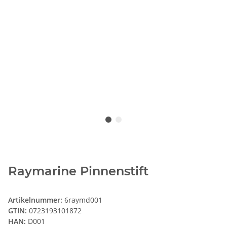
Raymarine Pinnenstift
Artikelnummer:
6raymd001
GTIN:
0723193101872
HAN:
D001