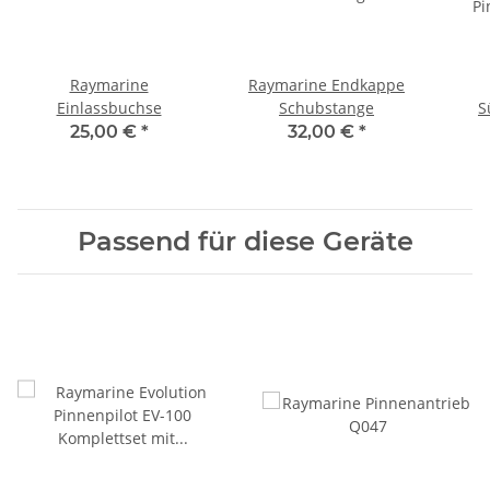
Raymarine
Raymarine Endkappe
Einlassbuchse
Schubstange
S
Pi
25,00 €
*
32,00 €
*
Passend für diese Geräte