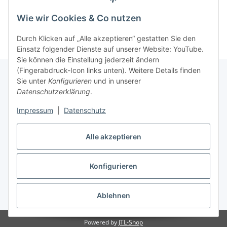
Informationen
Wie wir Cookies & Co nutzen
Durch Klicken auf „Alle akzeptieren“ gestatten Sie den
Einsatz folgender Dienste auf unserer Website: YouTube.
Sie können die Einstellung jederzeit ändern
(Fingerabdruck-Icon links unten). Weitere Details finden
Sie unter
Konfigurieren
und in unserer
Datenschutzerklärung
.
Gesetzliche Informationen
Impressum
|
Datenschutz
Alle akzeptieren
Vertrag widerrufen
Konfigurieren
Ablehnen
* Alle Preise inkl. gesetzlicher USt., zzgl.
Versand
Powered by
JTL-Shop