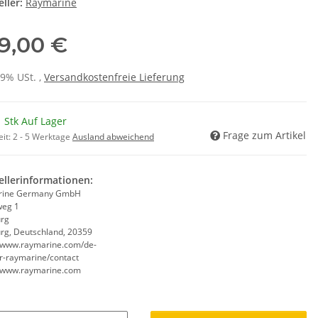
ller:
Raymarine
9,00 €
19% USt. ,
Versandkostenfreie Lieferung
 Stk Auf Lager
Frage zum Artikel
eit:
2 - 5 Werktage
Ausland abweichend
ellerinformationen:
rine Germany GmbH
weg 1
rg
g, Deutschland, 20359
//www.raymarine.com/de-
r-raymarine/contact
//www.raymarine.com