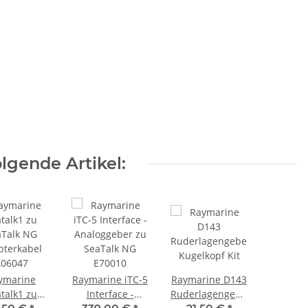
lgende Artikel:
ymarine
Raymarine iTC-5
Raymarine D143
talk1 zu
Interface -
Ruderlagengeber-