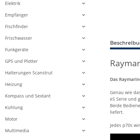
Elektrik
Empfänger
Fischfinder
Frischwasser
Beschreib
Funkgeräte
Raymar
GPS und Plotter
Halterungen Scanstrut
Das Raymarine
Heizung
Genau wie das
Kompass und Sextant
eS Serie und g
Beide Bediene
Kühlung
liefert.
Motor
Jedes p70s wi
Multimedia