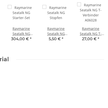
Raymarine
Raymarine
Raymarine
Seatalk NG
Seatalk NG
Seatalk NG T-
Starter-Set
Stopfen
Verbinder
304,00 €
*
5,50 €
*
27,00 €
*
A06028
ial