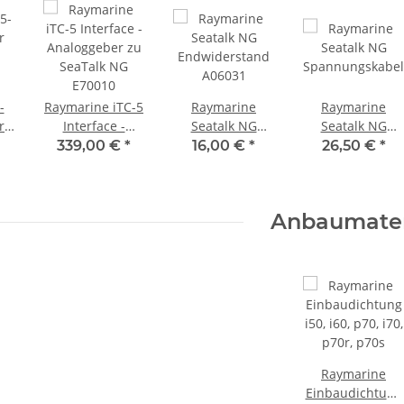
-
Raymarine iTC-5
Raymarine
Raymarine
r
Interface -
Seatalk NG
Seatalk NG
Analoggeber zu
Endwiderstand
Spannungskabel
339,00 €
*
16,00 €
*
26,50 €
*
SeaTalk NG
A06031
E70010
Anbaumater
Raymarine
Einbaudichtung