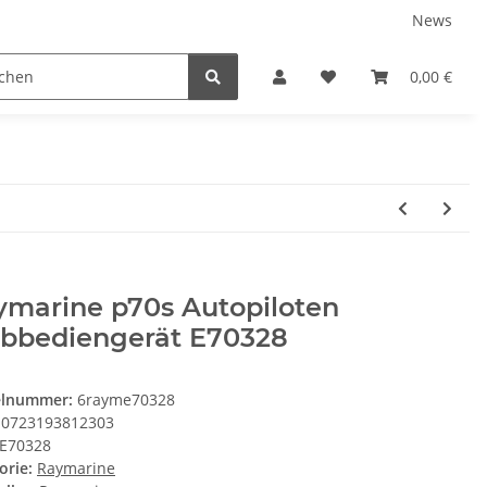
News
Karriere
Service
0,00 €
ymarine p70s Autopiloten
rbbediengerät E70328
elnummer:
6rayme70328
0723193812303
E70328
orie:
Raymarine