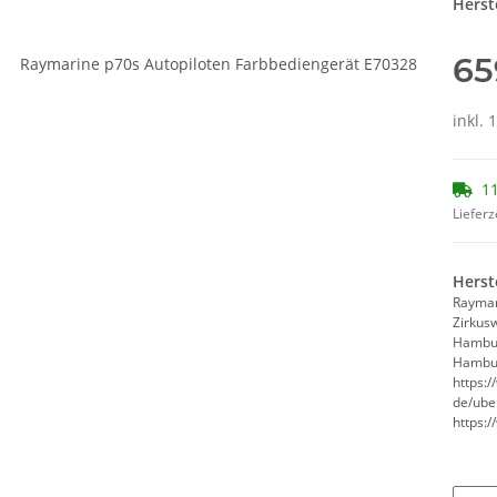
Herste
65
inkl. 
11
Lieferz
Herst
Rayma
Zirkus
Hambu
Hambur
https:
de/ube
https: