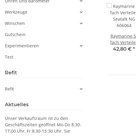
Uhren und Barometer
Werkzeuge
Winschen
Gutschein
ne
Raymarine
SeaTalk 1 auf
Raymarine 5
G T-
Seatalk NG
SeaTalk NG
fach Verteile
Experimentieren
er
Verbinder
Adapter Set
Seatalk NG
€
*
21,50 €
*
139,00 €
*
42,80 €
*
8
Backbone/Backbone
Raymarine
A06064
Test
A06030
E22158
Refit
Refit
Aktuelles
Unser Verkaufsraum ist zu den
Geschäftszeiten geöffnet Mo-Do 8:30-
17:00 Uhr, Fr 8:30-15:30 Uhr. Sie