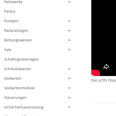
Netzwerke
Pantry
Pumpen
Radaranlagen
Rettungswesten
Sale
Schallsignalanlagen
Schmutzwasser
Seekarten
Das p70S Disp
Seekartenmodule
Steuerungen
Sicherheitsausrüstung