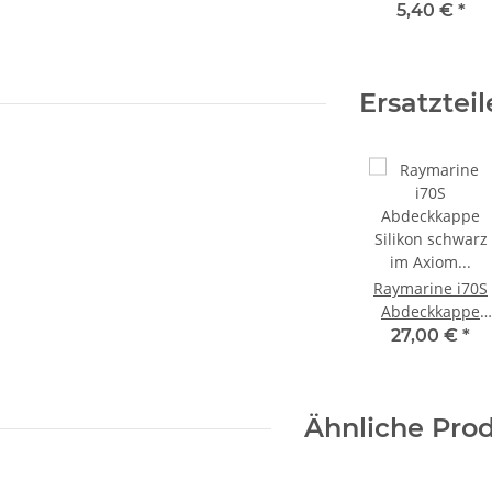
i50, i60, p70, i70,
5,40 €
*
p70r, p70s
Ersatzteil
Raymarine i70S
Abdeckkappe
Silikon schwarz
27,00 €
*
im Axiom Design
R70663
Ähnliche Pro