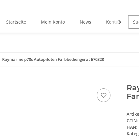
Startseite
Mein Konto
News
Kontakt
Raymarine p70s Autopiloten Farbbediengerät E70328
Ra
Fa
Artik
GTIN:
HAN:
Kateg