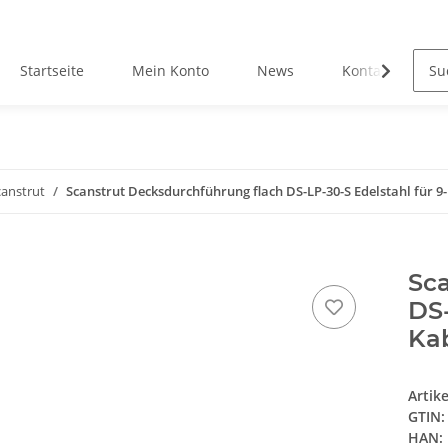
Startseite
Mein Konto
News
Kontakt
canstrut
Scanstrut Decksdurchführung flach DS-LP-30-S Edelstahl für 
Sc
DS-
Ka
Artik
GTIN:
HAN: