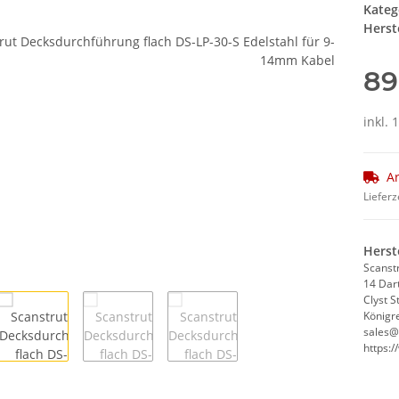
Kateg
Herste
89
inkl. 
Ar
Lieferz
Herst
Scanstr
14 Dar
Clyst S
Königr
sales@
https: