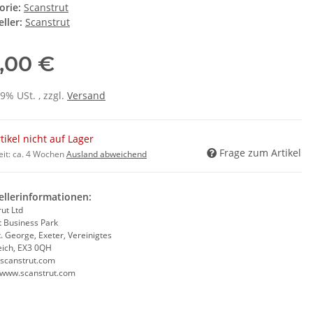
orie:
Scanstrut
ller:
Scanstrut
,00 €
19% USt. , zzgl.
Versand
tikel nicht auf Lager
Frage zum Artikel
eit:
ca. 4 Wochen
Ausland abweichend
ellerinformationen:
ut Ltd
t Business Park
t. George, Exeter, Vereinigtes
eich, EX3 0QH
scanstrut.com
//www.scanstrut.com