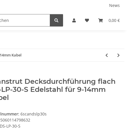
News
Karriere
Service
0,00 €
9-14mm Kabel
anstrut Decksdurchführung flach
LP-30-S Edelstahl für 9-14mm
bel
elnummer:
6scandslp30s
5060114798632
DS-LP-30-S