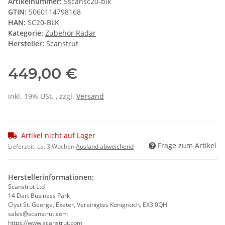
Artikelnummer:
5scansc20-blk
GTIN:
5060114798168
HAN:
SC20-BLK
Kategorie:
Zubehör Radar
Hersteller:
Scanstrut
449,00 €
inkl. 19% USt. , zzgl.
Versand
Artikel nicht auf Lager
Frage zum Artikel
Lieferzeit:
ca. 3 Wochen
Ausland abweichend
Herstellerinformationen:
Scanstrut Ltd
14 Dart Business Park
Clyst St. George, Exeter, Vereinigtes Königreich, EX3 0QH
sales@scanstrut.com
https://www.scanstrut.com