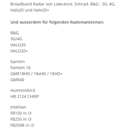
Broadband Radar von Lowrance, Simrad, B&G : 3G, 4G,
Halo20 und Halo20+
Und ausserdem für folgenden Radomantennen:
B&G
3G/4G
HALO20
HALO20+
Garmin
Fantom 18
GMR18HD / 18xHD / 18HD+
GMR40
Humminbird
HB 2124 CHIRP
Intellian
FB150 in i3
FB250 in i3
FB250R in i3