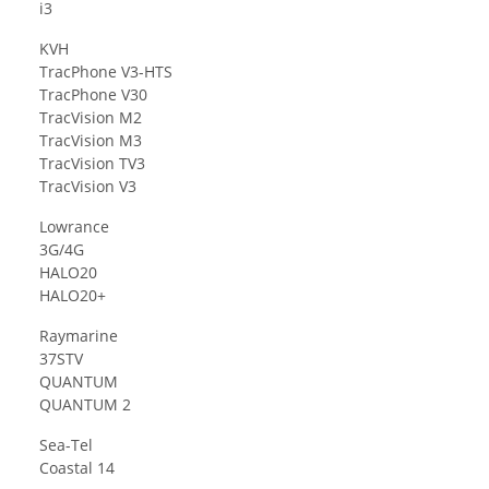
i3
KVH
TracPhone V3-HTS
TracPhone V30
TracVision M2
TracVision M3
TracVision TV3
TracVision V3
Lowrance
3G/4G
HALO20
HALO20+
Raymarine
37STV
QUANTUM
QUANTUM 2
Sea-Tel
Coastal 14