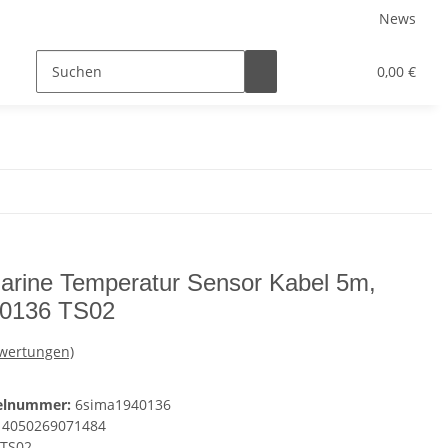
News
0,00 €
arine Temperatur Sensor Kabel 5m,
0136 TS02
ewertungen)
kelnummer:
6sima1940136
4050269071484
TS02