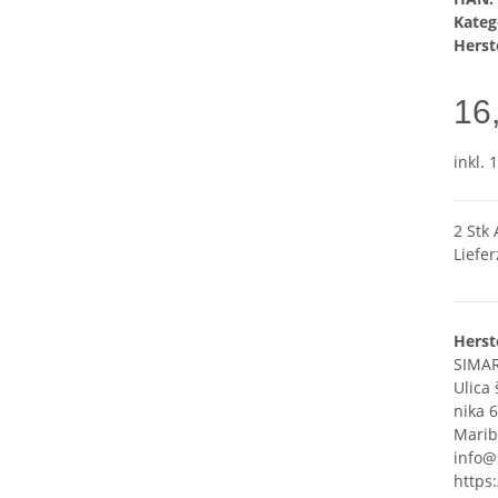
Kateg
Herste
16
inkl. 
2 Stk 
Liefer
Herst
SIMAR
Ulica
nika 6
Marib
info@
https