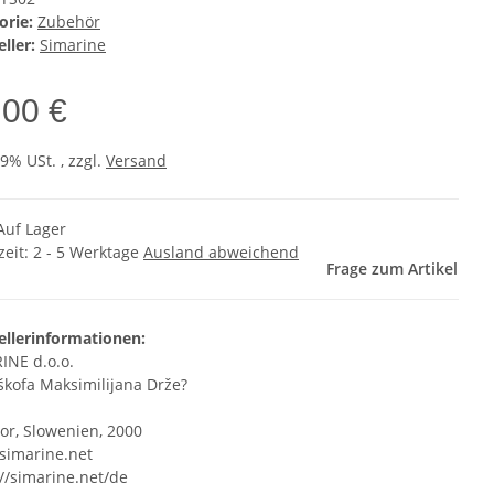
orie:
Zubehör
ller:
Simarine
,00 €
19% USt. , zzgl.
Versand
Auf Lager
zeit:
2 - 5 Werktage
Ausland abweichend
Frage zum Artikel
ellerinformationen:
INE d.o.o.
 škofa Maksimilijana Drže?
or, Slowenien, 2000
simarine.net
://simarine.net/de