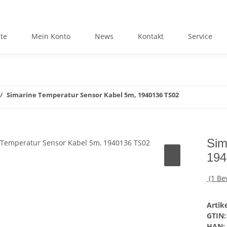
ite
Mein Konto
News
Kontakt
Service
Simarine Temperatur Sensor Kabel 5m, 1940136 TS02
Sim
194
(1 B
Arti
GTIN:
HAN: