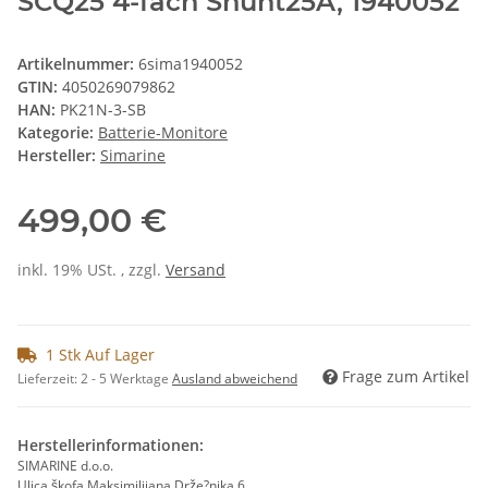
SCQ25 4-fach Shunt25A, 1940052
Artikelnummer:
6sima1940052
GTIN:
4050269079862
HAN:
PK21N-3-SB
Kategorie:
Batterie-Monitore
Hersteller:
Simarine
499,00 €
inkl. 19% USt. , zzgl.
Versand
1 Stk Auf Lager
Frage zum Artikel
Lieferzeit:
2 - 5 Werktage
Ausland abweichend
Herstellerinformationen:
SIMARINE d.o.o.
Ulica škofa Maksimilijana Drže?nika 6