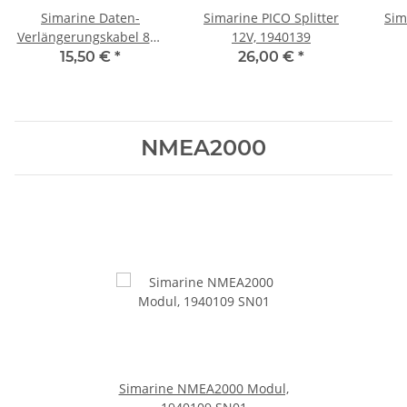
Simarine Daten-
Simarine PICO Splitter
Sim
Verlängerungskabel 8m,
12V, 1940139
1940137
15,50 €
*
26,00 €
*
NMEA2000
Simarine NMEA2000 Modul,