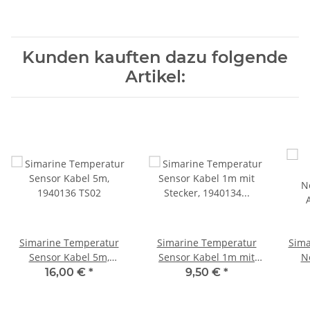
Kunden kauften dazu folgende
Artikel:
Simarine Temperatur
Simarine Temperatur
Sima
Sensor Kabel 5m,
Sensor Kabel 1m mit
N
1940136 TS02
Stecker, 1940134 TS01K
16,00 €
*
9,50 €
*