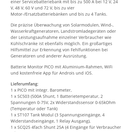
einer Servicebatteriebank mit bis zu 500 A bei 12 V, 24
V, 48 V, 60 V und 72 V, bis zu vier
Motor-/Ersatzbatteriebänken und bis zu 4 Tanks.
Die präzise Überwachung von Solarmodulen, Wind-,
Wasserkraftgeneratoren, Landstromladegeräten oder
der Leistungsaufnahme einzelner Verbraucher wie
Kühlschränke ist ebenfalls möglich. Ein großartiges
Hilfsmittel zur Erkennung von Fehlfunktionen bei
Generatoren und anderer Ausrüstung.
Batterie Monitor PICO mit Aluminium-Rahmen, WiFi
und kostenfreie App für Androis und iOS.
Lieferumfang
:
1 x PICO mit integr. Barometer,
1 x SC503 (500A Shunt, 1 Batterietemperatur, 2
Spannungen 0-75V, 2x Widerstandssensor 0-65kOhm
(Temperatur oder Tank)
1 x ST107 Tank Modul (3 Spannungseingänge, 4
Widerstandseingänge, 1 Relay Ausgang),
1 x SCQ25 4fach Shunt 25A (4 Eingänge für Verbraucher