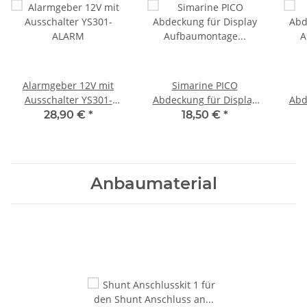
Alarmgeber 12V mit
Simarine PICO
Ausschalter YS301-
Abdeckung für Display
Abd
ALARM
Aufbaumontage blau,
28,90 €
*
18,50 €
*
1940130
s
Anbaumaterial