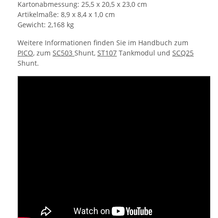
Kartonabmessung: 25,5 x 20,5 x 23,0 cm
Artikelmaße: 8,9 x 8,4 x 1,0 cm
Gewicht: 2,168 kg
Weitere Informationen finden Sie im Handbuch zum
PICO
, zum
SC503
Shunt,
ST107
Tankmodul und
SCQ25
Shunt.