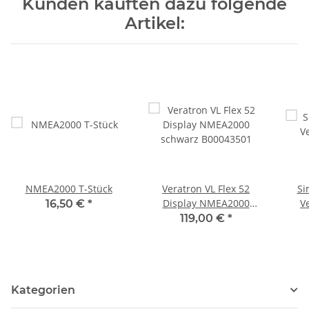
Kunden kauften dazu folgende
Artikel:
NMEA2000 T-Stück
Veratron VL Flex 52
Si
Display NMEA2000
V
16,50 €
*
schwarz B00043501
119,00 €
*
Kategorien