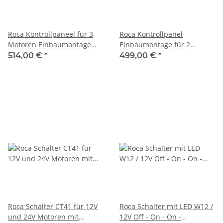
Roca Kontrollpaneel für 3
Roca Kontrollpanel
Motoren Einbaumontage
Einbaumontage für 2
CAN-Bus 532233
Motoren CAN-Bus 532232
514,00 €
*
499,00 €
*
Roca Schalter CT41 für 12V
Roca Schalter mit LED W12 /
und 24V Motoren mit
12V Off - On - On -