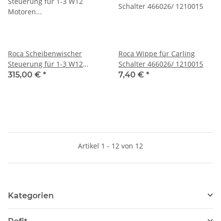
Roca Scheibenwischer
Roca Wippe für Carling
Steuerung für 1-3 W12
Schalter 466026/ 1210015
Motoren 12V und 24V
315,00 €
*
7,40 €
*
532003/ 1210039
Artikel 1 - 12 von 12
Kategorien