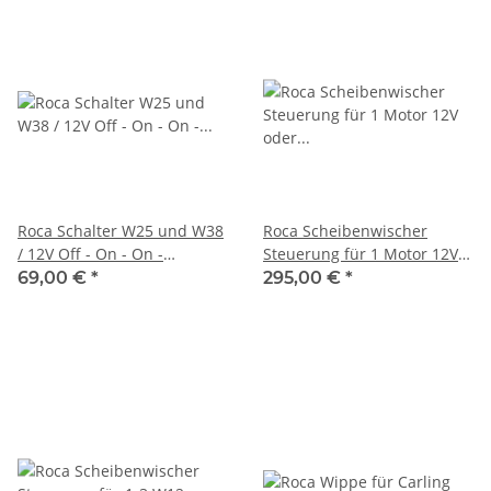
Roca Schalter W25 und W38
Roca Scheibenwischer
/ 12V Off - On - On -
Steuerung für 1 Motor 12V
Parkposition 466222
oder 24V 532201/ 1210057
69,00 €
*
295,00 €
*