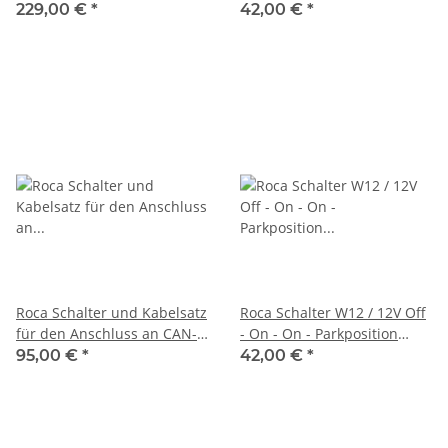
Waschanlage -532311/ MV-
Parkposition 466208
229,00 €
*
42,00 €
*
76130
Roca Schalter und Kabelsatz
Roca Schalter W12 / 12V Off
für den Anschluss an CAN-
- On - On - Parkposition
Bus 532200/1210064
466099/1210016
95,00 €
*
42,00 €
*