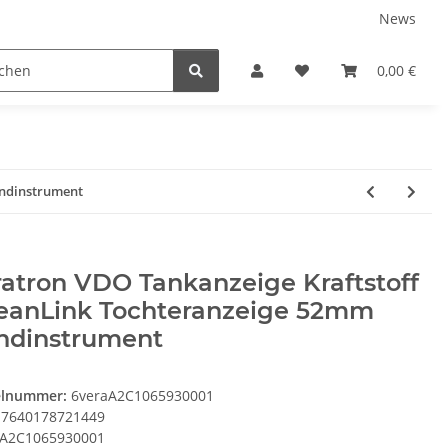
News
Karriere
Service
0,00 €
undinstrument
atron VDO Tankanzeige Kraftstoff
eanLink Tochteranzeige 52mm
ndinstrument
elnummer:
6veraA2C1065930001
7640178721449
A2C1065930001