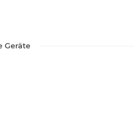
bel
e Geräte
te