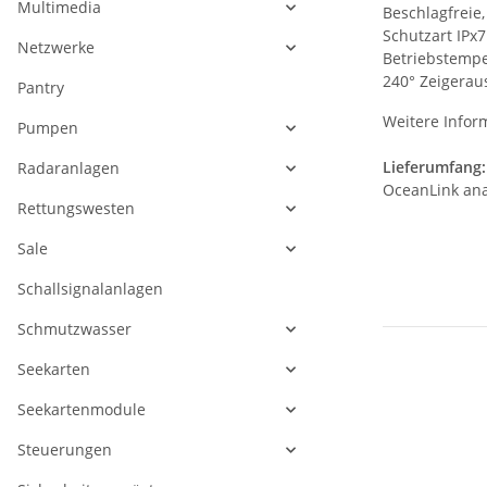
Multimedia
Beschlagfreie,
Schutzart IPx7
Netzwerke
Betriebstemper
240° Zeigerau
Pantry
Weitere Infor
Pumpen
Lieferumfang:
Radaranlagen
OceanLink ana
Rettungswesten
Sale
Schallsignalanlagen
Schmutzwasser
Seekarten
Seekartenmodule
Steuerungen