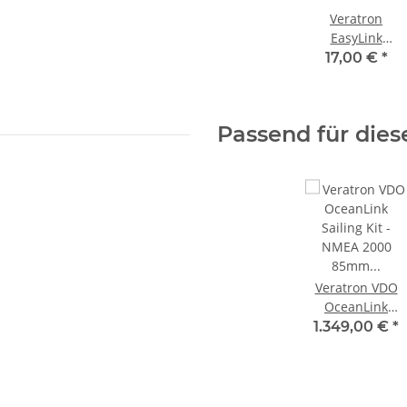
Veratron
EasyLink
Verlängerungka
17,00 €
*
A2C59500139
Passend für dies
Veratron VDO
OceanLink
Sailing Kit -
1.349,00 €
*
NMEA 2000
85mm
Rundinsstrumen