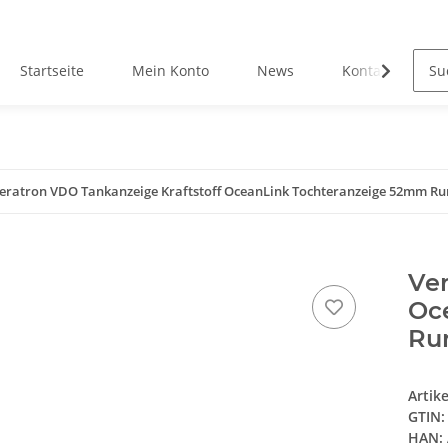
Startseite
Mein Konto
News
Kontakt
eratron VDO Tankanzeige Kraftstoff OceanLink Tochteranzeige 52mm R
Ver
Oc
Ru
Artik
GTIN:
HAN: