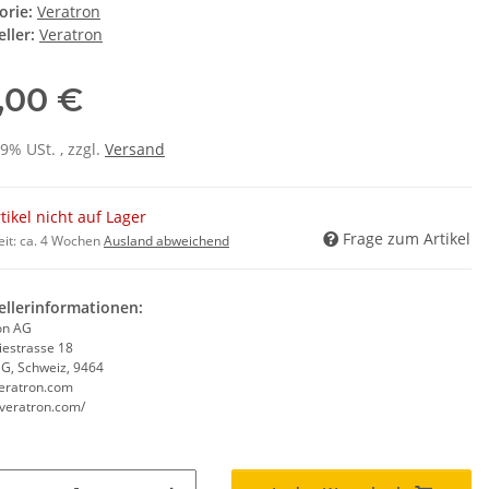
orie:
Veratron
ller:
Veratron
,00 €
19% USt. , zzgl.
Versand
tikel nicht auf Lager
Frage zum Artikel
eit:
ca. 4 Wochen
Ausland abweichend
ellerinformationen:
on AG
iestrasse 18
SG, Schweiz, 9464
eratron.com
/veratron.com/