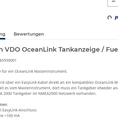
Loadin
ung
Bewertungen
on VDO OceanLink Tankanzeige / Fu
065930001
y für ein OceanLink Masterinstrument.
ird über ein EasyLink Kabel direkt an ein kompatibles OceanLink M
ält es vom Masterinstrument, dort muss ein Tankgeber etweder an
MEA 2000 Tankgeber im NMEA2000 Netzwerk vorhanden.
ten:
 EasyLink-Anschluss
me <100 mA