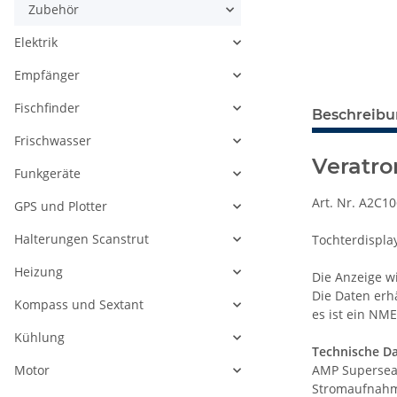
Zubehör
Elektrik
Empfänger
Fischfinder
Beschreib
Frischwasser
Veratr
Funkgeräte
Art. Nr. A2C1
GPS und Plotter
Halterungen Scanstrut
Tochterdispla
Heizung
Die Anzeige w
Die Daten erh
Kompass und Sextant
es ist ein N
Kühlung
Technische Da
Motor
AMP Superseal
Stromaufnah