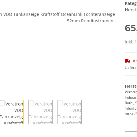
Kateg
Herste
65
inkl. 
Ar
Lieferz
Herst
Veratr
Industr
Rüthi, 
info@v
https:/