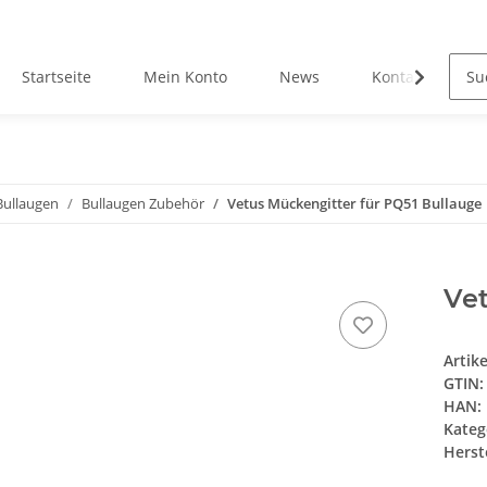
Startseite
Mein Konto
News
Kontakt
Bullaugen
Bullaugen Zubehör
Vetus Mückengitter für PQ51 Bullauge
Vet
Artik
GTIN:
HAN:
Kateg
Herste