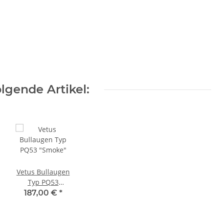
lgende Artikel:
Vetus Bullaugen
Typ PQ53
"Smoke"
187,00 €
*