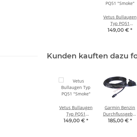
Vetus Bullaugen
Typ PQ51
"Smoke"
149,00 €
*
Kunden kauften dazu fo
Vetus Bullaugen
Garmin Benzin
Typ PQ51
Durchflussgeber
"Smoke"
GFS10, NMEA-
149,00 €
*
185,00 €
*
2000 010-00671-
00