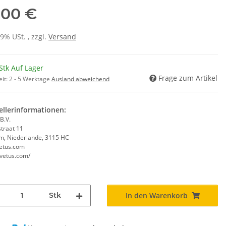
,00 €
19% USt. , zzgl.
Versand
Stk Auf Lager
Frage zum Artikel
eit:
2 - 5 Werktage
Ausland abweichend
ellerinformationen:
B.V.
traat 11
m, Niederlande, 3115 HC
etus.com
/vetus.com/
Stk
In den Warenkorb
ng...