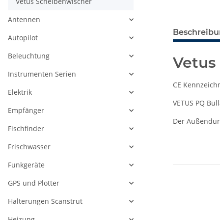
Vetus Scheibenwischer
Antennen
Beschreib
Autopilot
Beleuchtung
Vetus
Instrumenten Serien
CE Kennzeichn
Elektrik
VETUS PQ Bull
Empfänger
Der Außendur
Fischfinder
Frischwasser
Funkgeräte
GPS und Plotter
Halterungen Scanstrut
Heizung