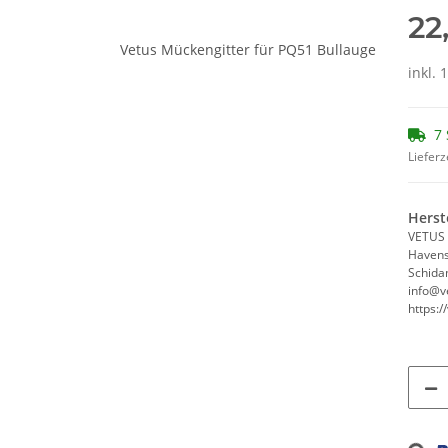
22
inkl. 
7 
Lieferz
Herst
VETUS 
Havens
Schida
info@v
https:/
Loadi