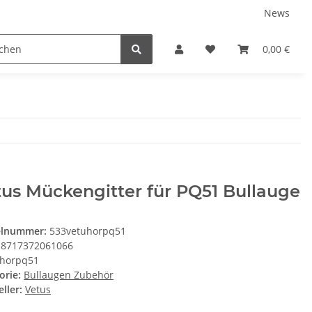
News
Karriere
Service
0,00 €
us Mückengitter für PQ51 Bullauge
elnummer:
533vetuhorpq51
8717372061066
horpq51
orie:
Bullaugen Zubehör
ller:
Vetus