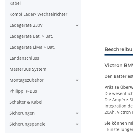
Kabel
Kombi Lader/ Wechselrichter
Ladegeräte 230V
Ladegeräte Bat. > Bat.
Ladegeräte LiMa > Bat.
Beschreib
Landanschluss
Victron BM
MasterBus System
Den Batteries
Montagezubehör
Präzise Über
Philippi P-Bus
Die wesentlic
Die Ampère-St
Schalter & Kabel
Integration de
20Ah. Victron
Sicherungen
Sie können m
Sicherungspanele
- Einstellung