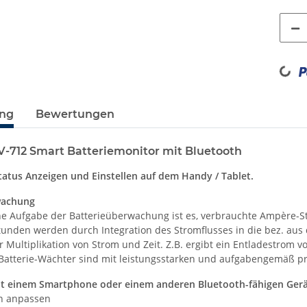
Loadi
ung
Bewertungen
V-712 Smart Batteriemonitor mit Bluetooth
tatus Anzeigen und Einstellen auf dem Handy / Tablet.
wachung
he Aufgabe der Batterieüberwachung ist es, verbrauchte Ampère-S
unden werden durch Integration des Stromflusses in die bez. aus d
r Multiplikation von Strom und Zeit. Z.B. ergibt ein Entladestrom 
 Batterie-Wächter sind mit leistungsstarken und aufgabengemäß p
it einem Smartphone oder einem anderen Bluetooth-fähigen Gerä
en anpassen