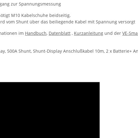
ingang zur Spannungsmessung
ötigt M10 Kabelschuhe beidseitig.
ird vom Shunt über das beiliegende Kabel mit Spannung versorgt
mationen im
Handbuch
,
Datenblatt
,
Kurzanleitung
und der
VE-Sma
ay, 500A Shunt, Shunt-Display Anschlußkabel 10m, 2 x Batterie+ A