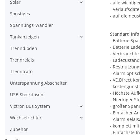
Solar
- alle wichtig
- Verlaufsdat
Sonstiges
- auf die neus
Spannungs-Wandler
Standard Inf
Tankanzeigen
- Batterie Spa
- Batterie Lad
Trenndioden
- Verbrauchte
Trennrelais
- Ladezustand
- Restnutzung
Trenntrafo
- Alarm optis
- VE.Direct K
Unterspannung Abschalter
- kostengünst
- Höchste Auf
USB Steckdosen
- Niedriger S
Victron Bus System
- großer Span
- Einfacher A
Wechselrichter
- Alarm Relai
- komplett mi
Zubehör
- Einfachste I