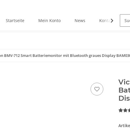
Startseite
Mein Konto
News
Kontakt
on BMV-712 Smart Batteriemonitor mit Bluetooth graues Display BAM03
Vi
Bat
Di
Artik