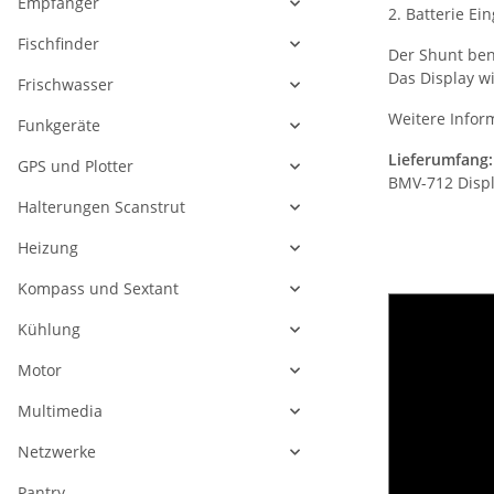
Empfänger
2. Batterie E
Fischfinder
Der Shunt ben
Das Display w
Frischwasser
Weitere Infor
Funkgeräte
Lieferumfang:
GPS und Plotter
BMV-712 Displ
Halterungen Scanstrut
Heizung
Kompass und Sextant
Kühlung
Motor
Multimedia
Netzwerke
Pantry