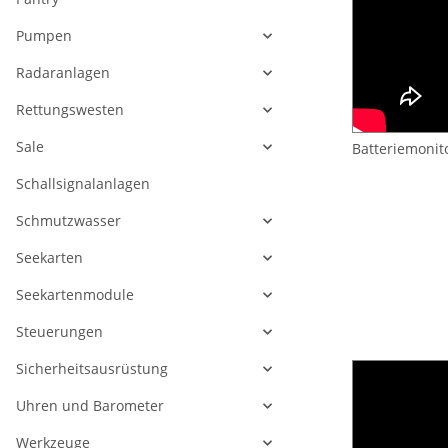
Pumpen
Radaranlagen
Rettungswesten
Sale
Batteriemonit
Schallsignalanlagen
Schmutzwasser
Seekarten
Seekartenmodule
Steuerungen
Sicherheitsausrüstung
Uhren und Barometer
Werkzeuge