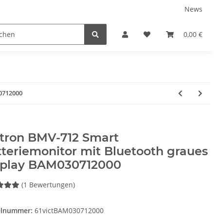
News
Karriere
Service
0,00 €
0712000
ctron BMV-712 Smart
teriemonitor mit Bluetooth graues
splay BAM030712000
(1 Bewertungen)
elnummer:
61victBAM030712000