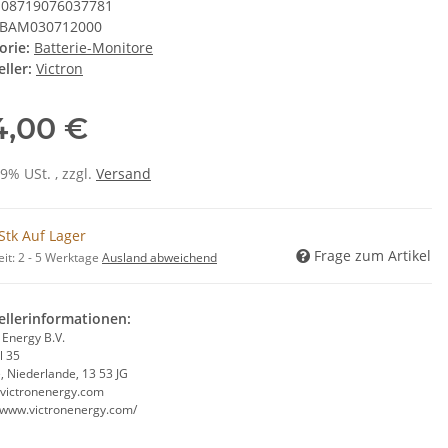
08719076037781
BAM030712000
orie:
Batterie-Monitore
ller:
Victron
4,00 €
19% USt. , zzgl.
Versand
Stk Auf Lager
Frage zum Artikel
eit:
2 - 5 Werktage
Ausland abweichend
ellerinformationen:
 Energy B.V.
l 35
, Niederlande, 13 53 JG
victronenergy.com
//www.victronenergy.com/