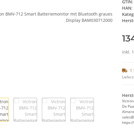
GTIN:
HAN:
Kateg
Herste
13
inkl. 
1 
Lieferz
Herst
Victron
De Paa
Almere
sales@
https: