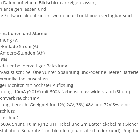
en Daten auf einem Bildschirm anzeigen lassen,
en anzeigen lassen und
te Software aktualisieren, wenn neue Funktionen verfügbar sind.
ormationen und Alarme
nnung (V)
e/Entlade Strom (A)
 Ampere-Stunden (Ah)
 (%)
sdauer bei derzeitiger Belastung
ch/akustisch: bei Über/Unter-Spannung und/oder bei leerer Batter
ommunikationsanschluss
iger Monitor mit höchster Auflösung
lösung: 10mA (0,01A) mit 500A Nebenschlusswiderstand (Shunt).
tromverbrauch: 1mA.
nungsbereich. Geeignet für 12V, 24V, 36V, 48V und 72V Systeme.
nschluss
sanschluß
t 500A Shunt, 10 m RJ 12 UTP Kabel und 2m Batteriekabel mit Sich
nstallation: Separate Frontblenden (quadratisch oder rund), Ring f