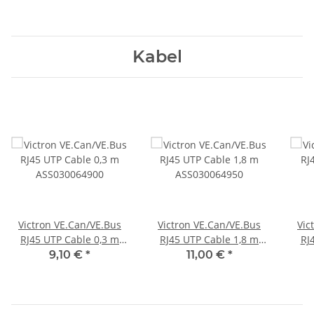
Kabel
Victron VE.Can/VE.Bus
Victron VE.Can/VE.Bus
Vic
RJ45 UTP Cable 0,3 m
RJ45 UTP Cable 1,8 m
RJ
ASS030064900
ASS030064950
9,10 €
*
11,00 €
*