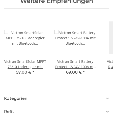
Weitere Empfehlungen
Victron SmartSolar MPPT
Victron Smart Battery
Vic
75/10 Laderegler mit
Protect 12/24V-100A mit
RJ
Bluetooth
Bluetooth BPR110022000
57,00 €
*
69,00 €
*
SCC075010060R
Kategorien
Refit