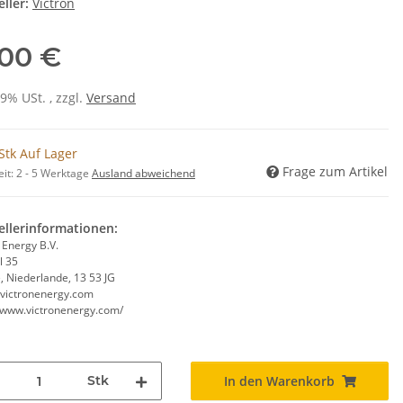
ller:
Victron
,00 €
19% USt. , zzgl.
Versand
Stk Auf Lager
Frage zum Artikel
eit:
2 - 5 Werktage
Ausland abweichend
ellerinformationen:
 Energy B.V.
l 35
, Niederlande, 13 53 JG
victronenergy.com
//www.victronenergy.com/
Stk
In den Warenkorb