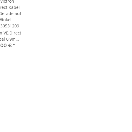
n VE.Direct
bel 0,9m
rade auf
,00 €
*
Winkel
30531209