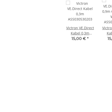
Victron VE.Direct
Victro
Kabel 0,3m
Ka
ASS030530203
Ge
15,00 €
*
15
ASS0