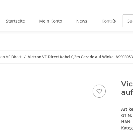
Startseite
Mein Konto
News
Kontakt
ron VE.Direct
Victron VE.Direct Kabel 0,3m Gerade auf Winkel ASS0305
Vic
au
Artik
GTIN:
HAN:
Kateg