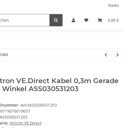
News
Service
0,00 €
31203
tron VE.Direct Kabel 0,3m Gerade
f Winkel ASS030531203
elnummer:
4victASS030531203
8719076019657
ASS030531203
orie:
Victron VE.Direct