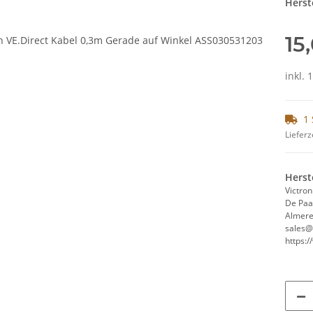
Herste
15
inkl. 
1 
Lieferz
Herst
Victron
De Paa
Almere
sales@
https: