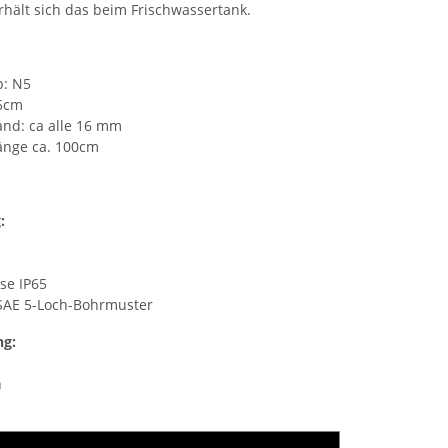
hält sich das beim Frischwassertank.
p: N5
45cm
nd: ca alle 16 mm
änge ca. 100cm
:
sse IP65
 SAE 5-Loch-Bohrmuster
ng:
n