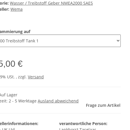
orie:
Wasser / Treibstoff Geber NMEA2000 SAE5
ller:
Wema
rammierung auf
5,00 €
19% USt. , zzgl.
Versand
Auf Lager
zeit:
2 - 5 Werktage
Ausland abweichend
Frage zum Artikel
ellerinformationen:
verantwortliche Person:
UK Ltd.
Lankhorst Taselaar