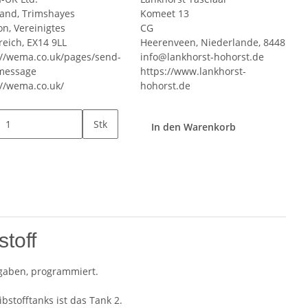
land, Trimshayes
Komeet 13
on, Vereinigtes
CG
reich, EX14 9LL
Heerenveen, Niederlande, 8448
://wema.co.uk/pages/send-
info@lankhorst-hohorst.de
message
https://www.lankhorst-
://wema.co.uk/
hohorst.de
Stk
In den Warenkorb
toff
ngaben, programmiert.
bstofftanks ist das Tank 2.