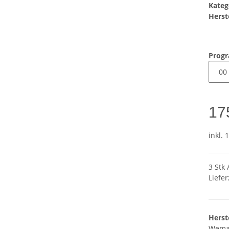
Kateg
Herste
Prog
17
inkl. 
3 Stk 
Liefer
Herst
Wema-