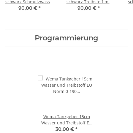
schwarz Schmutzwasser
schwarz Treibstoff mit
sc
mit NMEA2000
NMEA2000 Anschluss
NM
90,00 €
*
90,00 €
*
Anschluss
21352152/210620
2
21352160/210697
Programmierung
Wema Tankgeber 15cm
Wasser und Treibstoff EU
Norm 0-190 Ohm SAE5 S5-
30,00 €
*