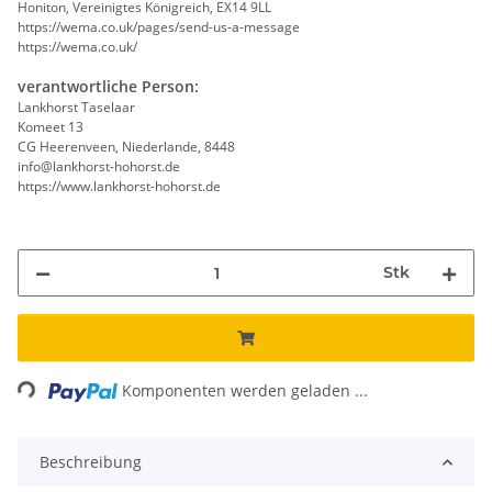
Honiton, Vereinigtes Königreich, EX14 9LL
https://wema.co.uk/pages/send-us-a-message
https://wema.co.uk/
verantwortliche Person:
Lankhorst Taselaar
Komeet 13
CG Heerenveen, Niederlande, 8448
info@lankhorst-hohorst.de
https://www.lankhorst-hohorst.de
Stk
ing...
Komponenten werden geladen ...
Beschreibung