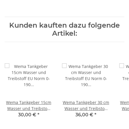
E150 21347150/323100
Kunden kauften dazu folgende
Artikel:
Wema Tankgeber 15cm
Wema Tankgeber 30 cm
Wem
Wasser und Treibstoff
Wasser und Treibstoff
Was
EU Norm 0-190 Ohm
EU Norm 0-190 Ohm
EU
30,00 €
*
36,00 €
*
SAE5 S5-E150
SAE5 21347300/323106
SAE
21347150/323100