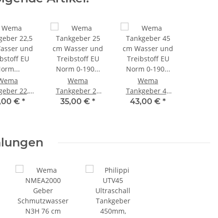
Wema
Wema
Wema
geber 22,5
Tankgeber 25
Tankgeber 45
asser und
cm Wasser und
cm Wasser und
,00 €
*
35,00 €
*
43,00 €
*
bstoff EU
Treibstoff EU
Treibstoff EU
rm 0-190
Norm 0-190
Norm 0-190
m SAE5
Ohm SAE5
Ohm SAE5
hlungen
225/323103
21347250/323104
21347450/323109