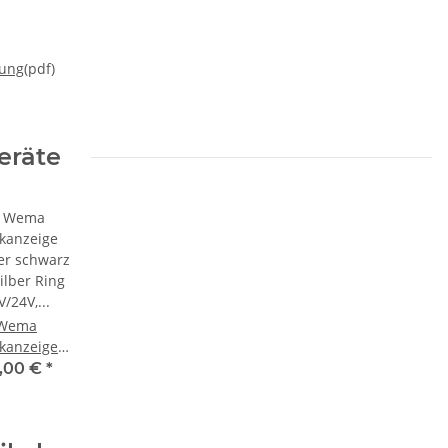
tung
(pdf)
eräte
Wema
kanzeige
er schwarz
,00 €
*
ilber Ring
24V, 0-190
21352100,