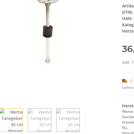
Artik
GTIN:
HAN:
Kateg
Herste
36
inkl. 
1 
Lieferz
Herst
Wema-U
Stockl
Honiton
9LL
https: