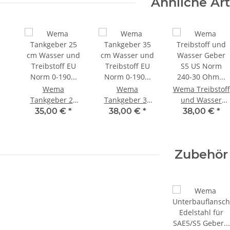
Ähnliche Art
Ohm 21352101
1106
IPFR-BS-0-190 /
B
110620
Wema
Wema
Wema Treibstoff
Tankgeber 25
Tankgeber 35
und Wasser
cm Wasser und
cm Wasser und
Geber S5 US
35,00 €
*
38,00 €
*
38,00 €
*
Treibstoff EU
Treibstoff EU
Norm 240-30
Norm 0-190
Norm 0-190
Ohm 25cm
Ohm SAE5
Ohm SAE5
21348125/32313
Zubehör
21347250/323104
21347350/323107