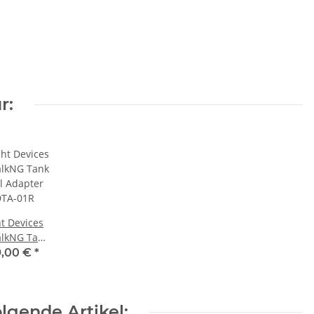
r:
t Devices
alkNG Tank
l Adapter
9,00 €
*
TA-01R
lgende Artikel: