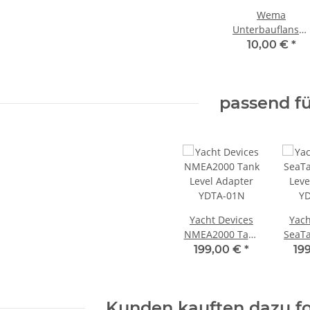
Wema
Unterbauflansch
Edelstahl für
10,00 €
*
SAE5/S5 Geber
163303 /
21353202
passend fü
Yacht Devices
Yach
NMEA2000 Tank
SeaT
Level Adapter
Leve
199,00 €
*
19
YDTA-01N
YD
Kunden kauften dazu fo