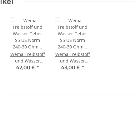
ikel
10, IPWR-
S-0-190
Wema Treibstoff
Wema Treibstoff
und Wasser
und Wasser
Geber S5 US
Geber S5 US
42,00 €
*
43,00 €
*
Norm 240-30
Norm 240-30
Ohm 30cm
Ohm 35cm
4
21348130/323136
21348135/323137