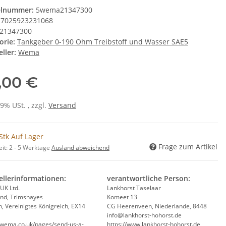
elnummer:
5wema21347300
7025923231068
21347300
orie:
Tankgeber 0-190 Ohm Treibstoff und Wasser SAE5
ller:
Wema
,00 €
19% USt. , zzgl.
Versand
Stk Auf Lager
Frage zum Artikel
eit:
2 - 5 Werktage
Ausland abweichend
ellerinformationen:
verantwortliche Person:
K Ltd.
Lankhorst Taselaar
and, Trimshayes
Komeet 13
, Vereinigtes Königreich, EX14
CG Heerenveen, Niederlande, 8448
info@lankhorst-hohorst.de
//wema.co.uk/pages/send-us-a-
https://www.lankhorst-hohorst.de