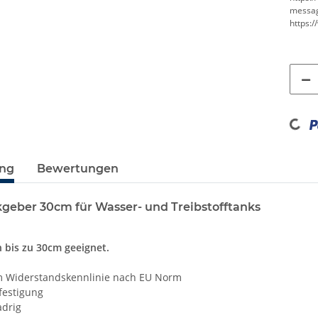
messa
https:
Loading.
ung
Bewertungen
eber 30cm für Wasser- und Treibstofftanks
n bis zu 30cm geeignet.
m Widerstandskennlinie nach EU Norm
festigung
adrig