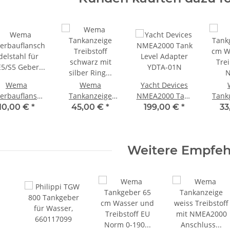
Wema
Wema
Yacht Devices
erbauflansch
Tankanzeige
NMEA2000 Tank
Tank
delstahl für
Treibstoff
Level Adapter
cm W
10,00 €
*
45,00 €
*
199,00 €
*
33
E5/S5 Geber
schwarz mit
YDTA-01N
Trei
163303 /
silber Ring
No
21353202
12V/24V, 0-190
Oh
Weitere Empfe
Ohm 21352101
21347
IPFR-BS-0-190 /
110620