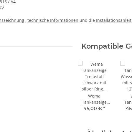
 316 / A4
4V
onszeichnung
,
technische Informationen
und die
Installationsanlei
Kompatible G
Wema
Tankanzeige
Tan
Treibstoff
Wass
45,00 €
*
45
schwarz mit
mit s
silber Ring
12V/
12V/24V, 0-190
Ohm 