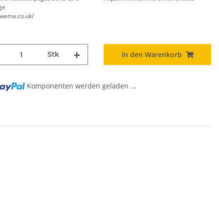
ge
//wema.co.uk/
Stk
In den Warenkorb
Komponenten werden geladen ...
..