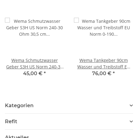
Wema Schmutzwasser
Wema Tankgeber 90cm
Geber S3H US Norm 240-30
Wasser und Treibstoff EU
Ohm 30,5 cm
Norm 0-190 Ohm SAE5
45,00 €
*
76,00 €
*
21253116/126712
21347900/323118
Kategorien
Refit
Aktuelles