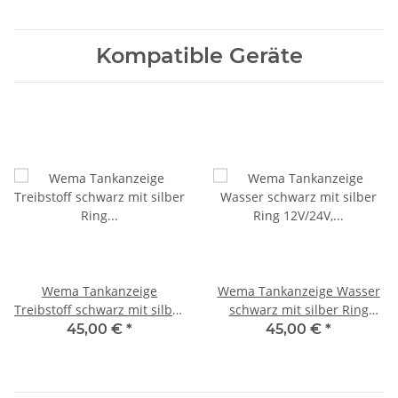
Kompatible Geräte
Wema Tankanzeige
Wema Tankanzeige Wasser
Treibstoff schwarz mit silber
schwarz mit silber Ring
Ring 12V/24V, 0-190 Ohm
12V/24V, 0-190 Ohm
45,00 €
*
45,00 €
*
21352101 IPFR-BS-0-190 /
21352100, 110610, IPWR-BS-
110620
0-190