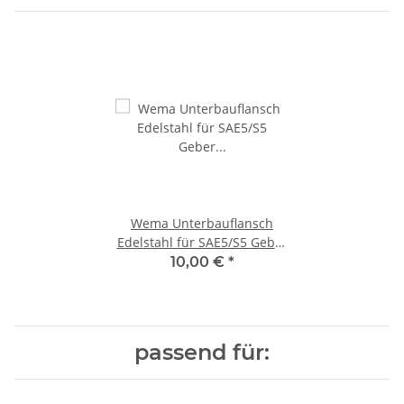
Wema Unterbauflansch
Edelstahl für SAE5/S5 Geber
163303 / 21353202
10,00 €
*
passend für: