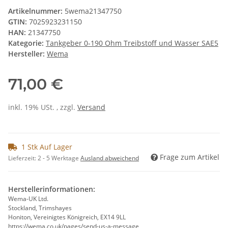
Artikelnummer:
5wema21347750
GTIN:
7025923231150
HAN:
21347750
Kategorie:
Tankgeber 0-190 Ohm Treibstoff und Wasser SAE5
Hersteller:
Wema
71,00 €
inkl. 19% USt. , zzgl.
Versand
1 Stk Auf Lager
Frage zum Artikel
Lieferzeit:
2 - 5 Werktage
Ausland abweichend
Herstellerinformationen:
Wema-UK Ltd.
Stockland, Trimshayes
Honiton, Vereinigtes Königreich, EX14 9LL
https://wema.co.uk/pages/send-us-a-message