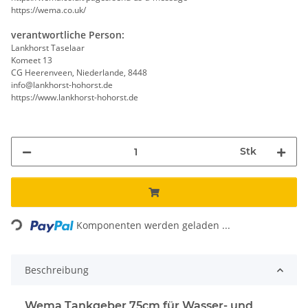
https://wema.co.uk/
verantwortliche Person:
Lankhorst Taselaar
Komeet 13
CG Heerenveen, Niederlande, 8448
info@lankhorst-hohorst.de
https://www.lankhorst-hohorst.de
Stk
Loading...
Komponenten werden geladen ...
Beschreibung
Wema Tankgeber 75cm für Wasser- und