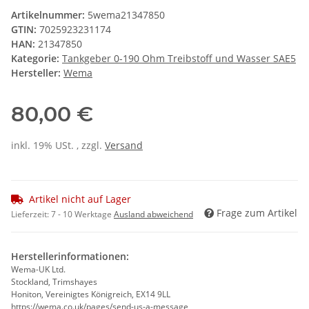
Artikelnummer:
5wema21347850
GTIN:
7025923231174
HAN:
21347850
Kategorie:
Tankgeber 0-190 Ohm Treibstoff und Wasser SAE5
Hersteller:
Wema
80,00 €
inkl. 19% USt. , zzgl.
Versand
Artikel nicht auf Lager
Frage zum Artikel
Lieferzeit:
7 - 10 Werktage
Ausland abweichend
Herstellerinformationen:
Wema-UK Ltd.
Stockland, Trimshayes
Honiton, Vereinigtes Königreich, EX14 9LL
https://wema.co.uk/pages/send-us-a-message