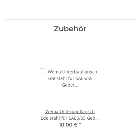
21352101 IPFR-BS-0-190 /
21352100, 110610, IPWR-BS-
110620
0-190
Zubehör
Wema Unterbauflansch
Edelstahl für SAE5/S5 Geber
163303 / 21353202
10,00 €
*