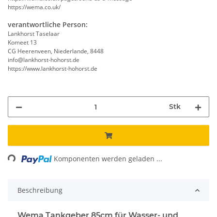
https://wema.co.uk/
verantwortliche Person:
Lankhorst Taselaar
Komeet 13
CG Heerenveen, Niederlande, 8448
info@lankhorst-hohorst.de
https://www.lankhorst-hohorst.de
Stk
ading...
Komponenten werden geladen ...
Beschreibung
Wema Tankgeber 85cm für Wasser- und