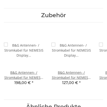
Zubehör
B&G Antennen- /
B&G Antennen- /
Stromkabel für NEMESIS
Stromkabel für NEMESIS
Stro
Display 20 Meter 000-
Display und Halo Radar
Disp
198,00 €
*
127,00 €
*
14549-001
10 Meter 000-14548-001
30 M
Ähnliche Produkte