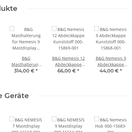
dukte
B&G
B&G Nemesis 12
B&G Nemesis 9
Masthalterung
Abdeckkappe
Abdeckkappe
für Nemesis 9
Kunststoff 000-
Kunststoff 000-
314,00 €
*
66,00 €
*
44,00 €
*
Mastdisplay
15869-001
15868-001
000-15893-001
e Geräte