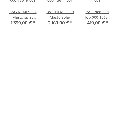
B&G NEMESIS 7
B&G NEMESIS 9
B&G Nemesis
Mastdisplay
Mastdisplay
Hub 000-15683-
000-16518-001
000-15611-001
001
1.399,00 €
*
2.169,00 €
*
419,00 €
*