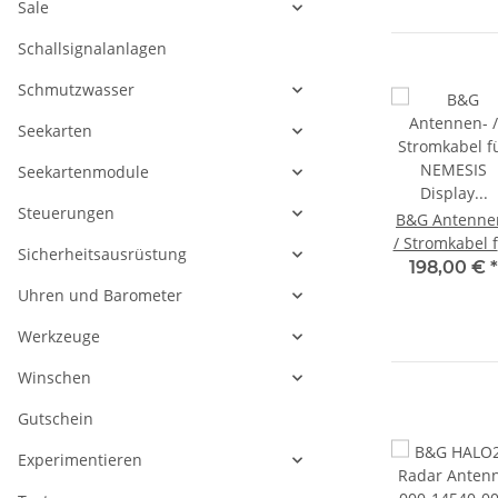
Sale
Schallsignalanlagen
Schmutzwasser
Seekarten
Seekartenmodule
Steuerungen
s 12
B&G Nemesis 9
B&G Nemesis
B&G Antenne
ppe
Abdeckkappe
Verbindungskabel
/ Stromkabel 
Sicherheitsausrüstung
000-
Kunststoff 000-
für Strom /
NEMESIS
€
*
44,00 €
*
77,00 €
*
198,00 €
*
01
15868-001
Ethernet kurz
Display 20
Uhren und Barometer
000-15740-001b
Meter 000-
Werkzeuge
14549-001
Winschen
Gutschein
Experimentieren