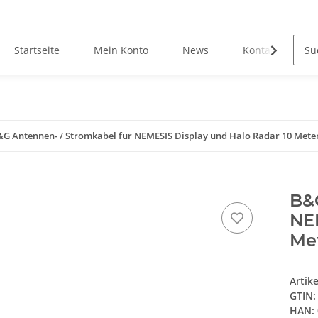
Startseite
Mein Konto
News
Kontakt
G Antennen- / Stromkabel für NEMESIS Display und Halo Radar 10 Meter
B&G
NE
Me
Artik
GTIN:
HAN: