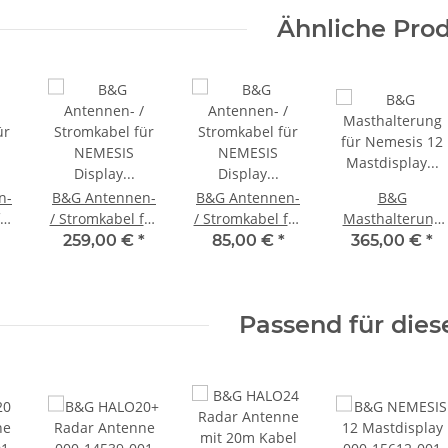
Ähnliche Pro
n-
B&G Antennen-
B&G Antennen-
B&G
für
/ Stromkabel für
/ Stromkabel für
Masthalterung
NEMESIS
NEMESIS
für Nemesis 12
259,00 €
*
85,00 €
*
365,00 €
*
Display und
Display und
Mastdisplay
Halo Radar 30
Halo Radar 5
000-15894-001
Meter 000-
Meter 000-
Passend für dies
14550-001
14547-001