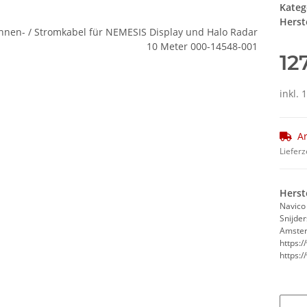
Kateg
Herste
12
inkl. 
Ar
Lieferz
Herst
Navico
Snijde
Amster
https:
https: