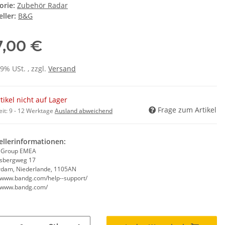
orie:
Zubehör Radar
ller:
B&G
7,00 €
19% USt. , zzgl.
Versand
tikel nicht auf Lager
Frage zum Artikel
eit:
9 - 12 Werktage
Ausland abweichend
ellerinformationen:
 Group EMEA
rsbergweg 17
dam, Niederlande, 1105AN
//www.bandg.com/help--support/
//www.bandg.com/