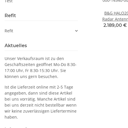
Test
LO20
Simrad
Simrad HALO24
B&G HALO2
Refit
enne
HALO20+ Radar
Radar mit
Radar Anten
-001
Antenne 000-
Antenne 10m
000-14540-0
 €
*
2.529,00 €
*
2.839,00 €
*
2.189,00 €
Refit
14536-001
Kabel 000-
14535-001
Aktuelles
Unser Verkaufsraum ist zu den
Geschäftszeiten geöffnet Mo-Do 8:30-
17:00 Uhr, Fr 8:30-15:30 Uhr. Sie
können uns gern besuchen.
Ist die Lieferzeit online mit 2-5 Tage
angegeben, dann sind diese Artikel
bei uns vorrätig. Manche Artikel sind
bei uns derzeit nicht bestellbar wenn
wir keine zuverlässigen Liefertermine
haben.