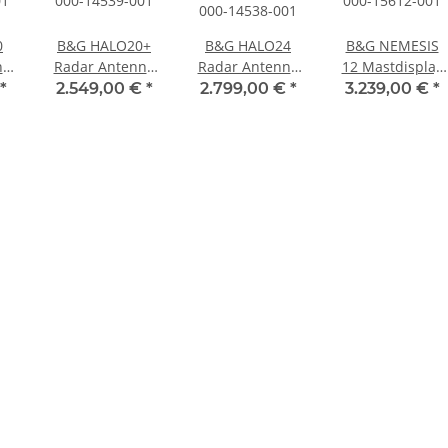
0
B&G HALO20+
B&G HALO24
B&G NEMESIS
ne
Radar Antenne
Radar Antenne
12 Mastdisplay
01
000-14539-001
mit 20m Kabel
000-15612-001
*
2.549,00 €
*
2.799,00 €
*
3.239,00 €
*
000-14538-001