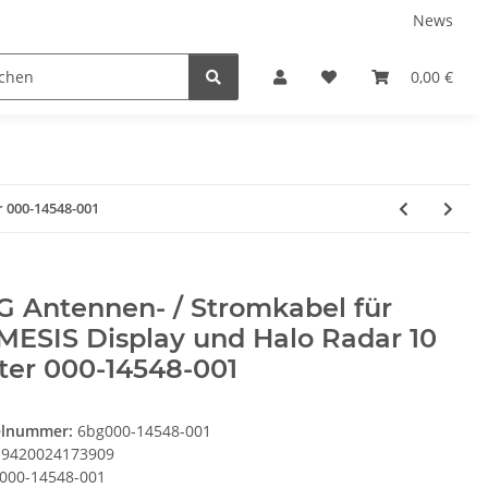
News
Karriere
Service
0,00 €
 000-14548-001
 Antennen- / Stromkabel für
MESIS Display und Halo Radar 10
ter 000-14548-001
elnummer:
6bg000-14548-001
9420024173909
000-14548-001