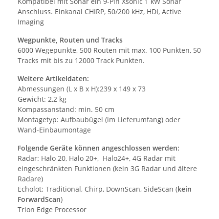
Kompatibel mit Sonar ein 9-Pin Xsonic 1 kW Sonar
Anschluss. Einkanal CHIRP, 50/200 kHz, HDI, Active
Imaging
Wegpunkte, Routen und Tracks
6000 Wegepunkte, 500 Routen mit max. 100 Punkten, 50
Tracks mit bis zu 12000 Track Punkten.
Weitere Artikeldaten:
Abmessungen (L x B x H):239 x 149 x 73
Gewicht: 2,2 kg
Kompassanstand: min. 50 cm
Montagetyp: Aufbaubügel (im Lieferumfang) oder
Wand-Einbaumontage
Folgende Geräte können angeschlossen werden:
Radar: Halo 20, Halo 20+, Halo24+, 4G Radar mit
eingeschränkten Funktionen (kein 3G Radar und ältere
Radare)
Echolot: Traditional, Chirp, DownScan, SideScan (
kein
ForwardScan
)
Trion Edge Processor