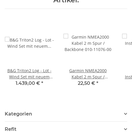
B&G Triton2 Log - Lot -
Garmin NMEA2000
Wind Set mit neuem
Kabel 2 m Spur /
Ins
Kabel-Windgeber und
Backbone 010-11076-00
1.439,00 €
*
22,50 €
*
DST810 000-14955-002
Kategorien
Refit