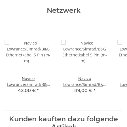
Netzwerk
Navico
Navico
Lowrance/Simrad/B&G
Lowrance/Simrad/B&G
Low
Ethernetkabel 5 Pin (m-
Ethernetkabel 5 Pin (m-
Ethe
42,00 €
*
119,00 €
*
m) 1,8 m 0127-51
m) 15,2 m 000-0127-37
m) 
Kunden kauften dazu folgende
Artikel: