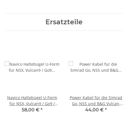
Ersatzteile
Navico Haltebügel U-Form
Power Kabel für die Simrad
für NSX, Vulcan9 / Go9 /
Go, NSS und B&G Vulcan,
Zeus3 7 / NSS7 evo3
Zeus Plotter 000-00128-001
58,00 €
*
44,00 €
*