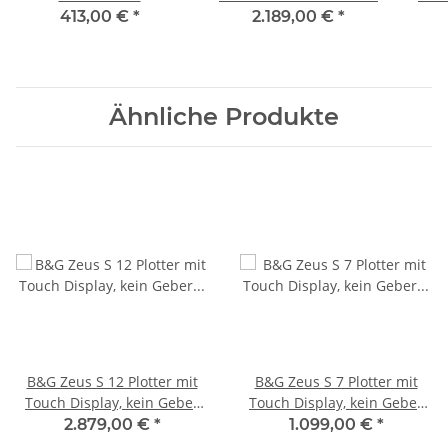
Lautsprecher zur V100
413,00 €
*
2.189,00 €
*
Funkanlage 000-15648-
001
Ähnliche Produkte
B&G Zeus S 12 Plotter mit
B&G Zeus S 7 Plotter mit
Touch Display, kein Geber
Touch Display, kein Geber
000-15225-001
000-15217-001
2.879,00 €
*
1.099,00 €
*