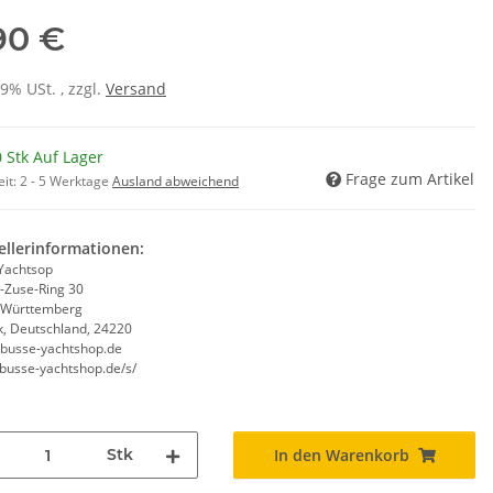
90 €
19% USt. , zzgl.
Versand
 Stk Auf Lager
Frage zum Artikel
eit:
2 - 5 Werktage
Ausland abweichend
ellerinformationen:
Yachtsop
-Zuse-Ring 30
-Württemberg
k, Deutschland, 24220
busse-yachtshop.de
/busse-yachtshop.de/s/
Stk
In den Warenkorb