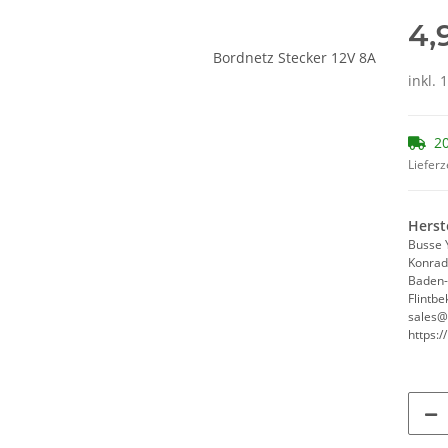
4,
inkl. 
20
Lieferz
Herst
Busse 
Konrad
Baden
Flintbe
sales@
https:/