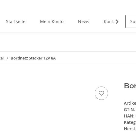
Startseite
Mein Konto
News
Kontakt
ker
Bordnetz Stecker 12V 8A
Bor
Artik
GTIN:
HAN:
Kateg
Herste