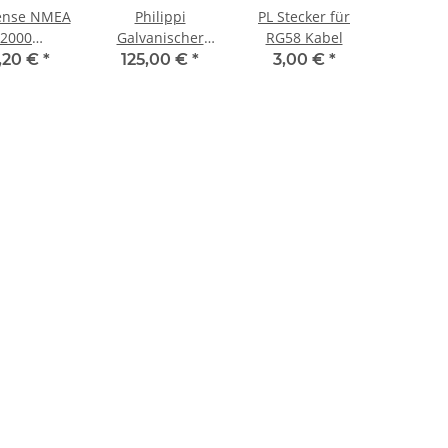
sense NMEA
Philippi
PL Stecker für
2000
Galvanischer
RG58 Kabel
bonekabel
Isolator GI 16,
,20 €
*
125,00 €
*
3,00 €
*
2K-TDC-8M
700090016