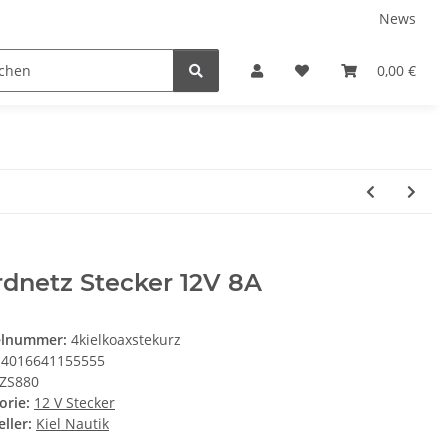
News
Service
0,00 €
dnetz Stecker 12V 8A
elnummer:
4kielkoaxstekurz
4016641155555
ZS880
orie:
12 V Stecker
ller:
Kiel Nautik