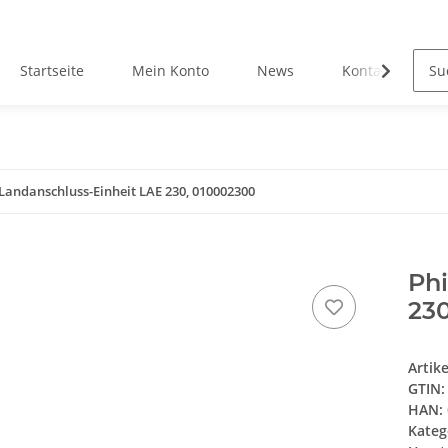
Startseite
Mein Konto
News
Kontakt
 Landanschluss-Einheit LAE 230, 010002300
Phi
23
Artik
GTIN:
HAN:
Kateg