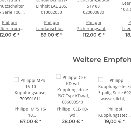
Philippi
Philippi
Philippi
P
Überstrom
Landanschluss-
Sicherungsautomat
Leer
hutzschalter
Einheit LAE 205,
STV 88,
108,
12,00 €
*
89,00 €
*
112,00 €
*
18
A Serie 100,
010002050
020000880
111400016
Weitere Empfe
Philippi MPS 16-
Philippi CEE-KD-
Philippi
10
wd
Kupplungssteck
Kupplungsdose,
Kupplungsdose
3-polig Serie 692
67,00 €
*
28,00 €
*
19,00 €
*
700501611
IPX7 Typ: KD-wd,
wasserdicht,