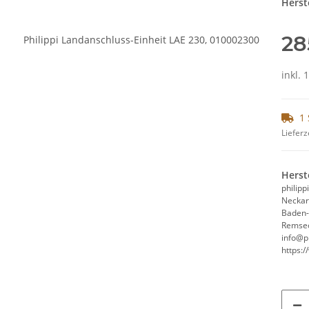
Herste
28
inkl. 
1 
Lieferz
Herst
philip
Neckar
Baden
Remsec
info@ph
https:/