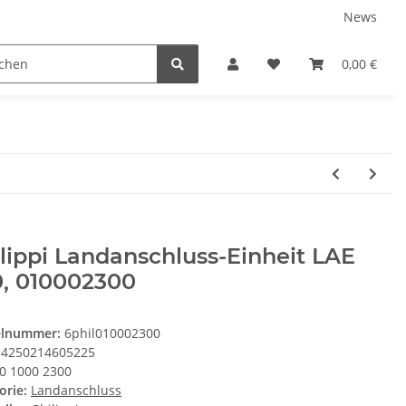
News
Service
0,00 €
lippi Landanschluss-Einheit LAE
0, 010002300
elnummer:
6phil010002300
4250214605225
0 1000 2300
orie:
Landanschluss