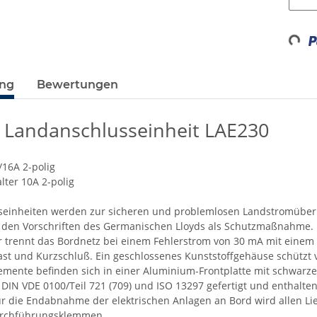
Loading...
ung
Bewertungen
i Landanschlusseinheit LAE230
A/16A 2-polig
lter 10A 2-polig
seinheiten werden zur sicheren und problemlosen Landstromüber
den Vorschriften des Germanischen Lloyds als Schutzmaßnahme. 
r trennt das Bordnetz bei einem Fehlerstrom von 30 mA mit einem
last und Kurzschluß. Ein geschlossenes Kunststoffgehäuse schützt 
mente befinden sich in einer Aluminium-Frontplatte mit schwarze
DIN VDE 0100/Teil 721 (709) und ISO 13297 gefertigt und enthalte
ür die Endabnahme der elektrischen Anlagen an Bord wird allen Lie
urchführungsklemmen.