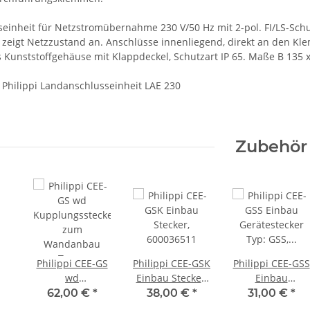
einheit für Netzstromübernahme 230 V/50 Hz mit 2-pol. FI/LS-Schut
 zeigt Netzzustand an. Anschlüsse innenliegend, direkt an den K
 Kunststoffgehäuse mit Klappdeckel, Schutzart IP 65. Maße B 135 
Philippi Landanschlusseinheit LAE 230
Zubehör
Philippi CEE-GS
Philippi CEE-GSK
Philippi CEE-GSS
wd
Einbau Stecker,
Einbau
Kupplungsstecker
600036511
Gerätestecker
62,00 €
*
38,00 €
*
31,00 €
*
zum
Typ: GSS,