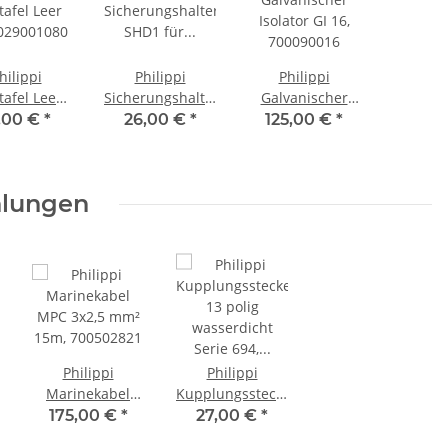
hilippi
Philippi
Philippi
tafel Leer
Sicherungshalter
Galvanischer
 029001080
SHD1 für
Isolator GI 16,
,00 €
*
26,00 €
*
125,00 €
*
Streifensicherungen,
700090016
634001102
hlungen
Philippi
Philippi
er
Marinekabel
Kupplungsstecker
MPC 3x2,5 mm²
13 polig
175,00 €
*
27,00 €
*
15m, 700502821
wasserdicht