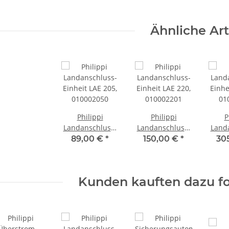
Wandanbau
600036513
Typ: GS-wd,
Ähnliche Art
606023569
Philippi
Philippi
P
Landanschluss-
Landanschluss-
Land
Einheit LAE 205,
Einheit LAE 220,
Einhe
89,00 €
*
150,00 €
*
30
010002050
010002201
01
Kunden kauften dazu fo