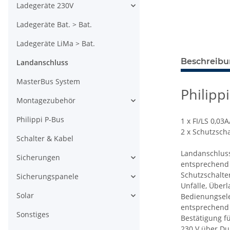
Ladegeräte 230V
Ladegeräte Bat. > Bat.
Ladegeräte LiMa > Bat.
Beschreib
Landanschluss
MasterBus System
Philipp
Montagezubehör
Philippi P-Bus
1 x FI/LS 0,03
2 x Schutzscha
Schalter & Kabel
Landanschlus
Sicherungen
entsprechend 
Schutzschalte
Sicherungspanele
Unfälle, Über
Solar
Bedienungsele
entsprechend 
Sonstiges
Bestätigung f
230 V über D