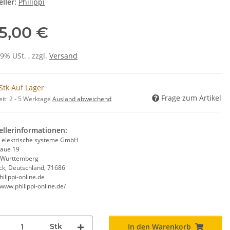
ller:
Philippi
5,00 €
19% USt. , zzgl.
Versand
Stk Auf Lager
Frage zum Artikel
eit:
2 - 5 Werktage
Ausland abweichend
ellerinformationen:
pi elektrische systeme GmbH
aue 19
-Württemberg
k, Deutschland, 71686
ilippi-online.de
/www.philippi-online.de/
Stk
In den Warenkorb