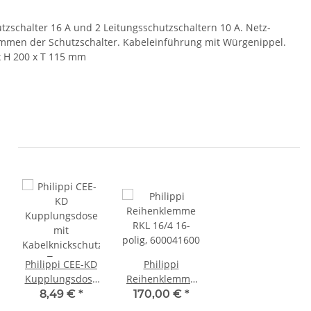
zschalter 16 A und 2 Leitungsschutzschaltern 10 A. Netz-
lemmen der Schutzschalter. Kabeleinführung mit Würgenippel.
x H 200 x T 115 mm
Philippi CEE-KD
Philippi
Kupplungsdose
Reihenklemme
mit
RKL 16/4 16-
8,49 €
*
170,00 €
*
Kabelknickschutz
polig, 600041600